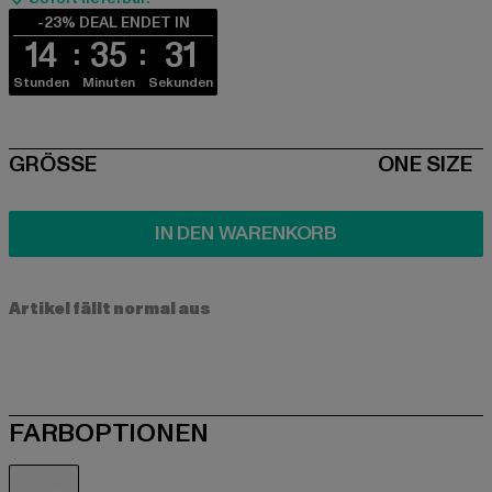
-23% DEAL ENDET IN
14
35
31
Stunden
Minuten
Sekunden
SIZE
GRÖSSE
ONE SIZE
IN DEN WARENKORB
Artikel fällt normal aus
FARBOPTIONEN