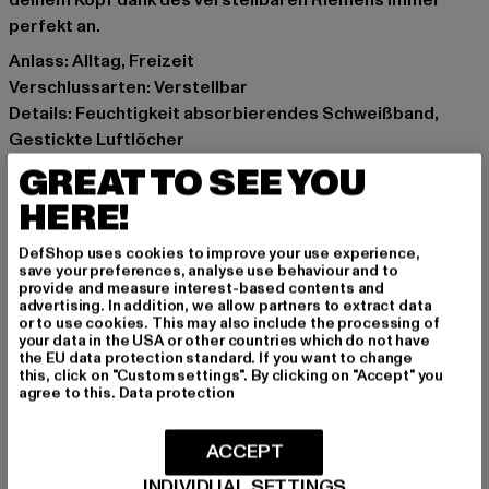
deinem Kopf dank des verstellbaren Riemens immer
perfekt an.
Anlass: Alltag, Freizeit
Verschlussarten: Verstellbar
Details: Feuchtigkeit absorbierendes Schweißband,
Gestickte Luftlöcher
Marke: Djinns
GREAT TO SEE YOU
Kat.: Caps
HERE!
Farbe: khaki
Hersteller Farbe: khaki
DefShop uses cookies to improve your use experience,
Materialzusammensetzung: 100% Baumwolle
save your preferences, analyse use behaviour and to
provide and measure interest-based contents and
Art.Nr: 1005730-00472
advertising. In addition, we allow partners to extract data
or to use cookies. This may also include the processing of
your data in the USA or other countries which do not have
Hersteller: Huesken Distribution GmbH & Co. KG |
the EU data protection standard. If you want to change
info@djinns-shop.eu
this, click on "Custom settings". By clicking on "Accept" you
agree to this.
Data protection
Sandstraße 92 | 45473 Mülheim an der Ruhr | DE
ACCEPT
GRÖSSE & PASSFORM
INDIVIDUAL SETTINGS