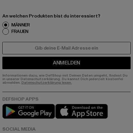
An welchen Produkten bist du interessiert?
MÄNNER
FRAUEN
E-MAIL
ANMELDEN
Informationen dazu, wie DefShop mit Deinen Daten umgeht, findest Du
in unserer Datenschutzerklärung. Du kannst Dich jederzeit kostenfei
abmelden.
Datenschutzerklärung lesen.
Play market
App store