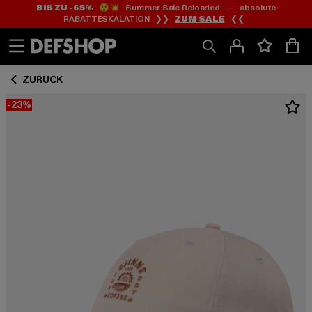
BIS ZU -65%
😲💥 Summer Sale Reloaded — absolute
Zum
Zum
RABATTESKALATION ❯❯
ZUM SALE
❮❮
Inhalt
Fußzeile
springen
springen
ZURÜCK
-23%