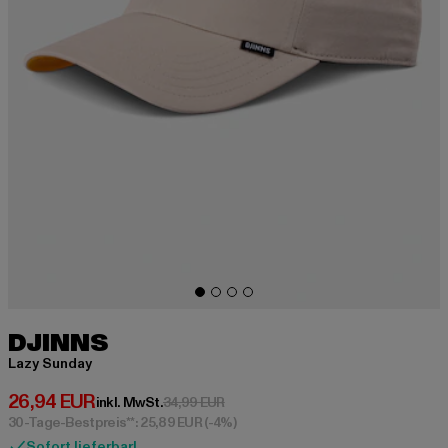
DJINNS
Lazy Sunday
Derzeitiger Preis: 26,94 EUR
26,94 EUR
Aktionspreis: 34,99 EUR
inkl. MwSt.
34,99 EUR
30-Tage-Bestpreis**: 25,89 EUR
(-4%)
Sofort lieferbar!