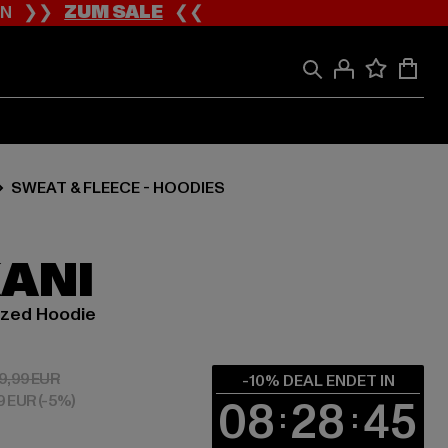
ION ❯❯
ZUM SALE
❮❮
SWEAT & FLEECE - HOODIES
KANI
ized Hoodie
 71,99 EUR
Aktionspreis: 79,99 EUR
9,99 EUR
-10% DEAL ENDET IN
79 EUR
(-5%)
08
28
44