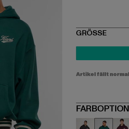
SIZE
GRÖSSE
Artikel fällt norma
FARBOPTIO