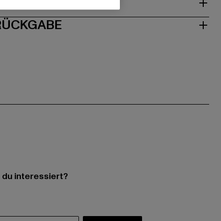
ISE
 RÜCKGABE
 du interessiert?