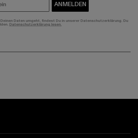
ANMELDEN
Deinen Daten umgeht, findest Du in unserer Datenschutzerklärung. Du
lden.
Datenschutzerklärung lesen.