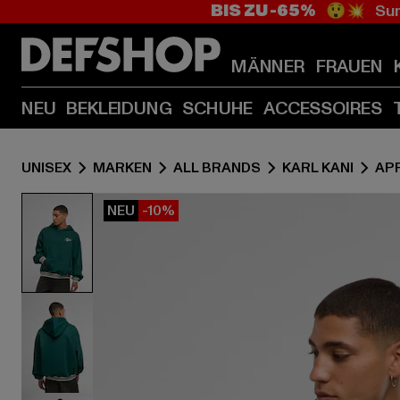
BIS ZU -65%
😲💥 Sum
MÄNNER
FRAUEN
NEU
BEKLEIDUNG
SCHUHE
ACCESSOIRES
UNISEX
MARKEN
ALL BRANDS
KARL KANI
AP
NEU
-10%