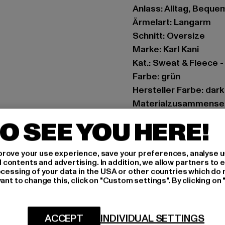
Anlass: Alltag, Bequem,
Ärmelart: Langarm
Schnitt: Oversize
Marke: Karl Kani
Kat.: Sweat & Fleece 
Farbe: grün
Hersteller Farbe: dar
Materialzusammense
Art.Nr: KM261-027-03
O SEE YOU HERE!
Hersteller: Urban Sty
rove your use experience, save your preferences, analyse u
agentur@urbanstyle
ontents and advertising. In addition, we allow partners to e
Schanzenstraße 41 | 5
ocessing of your data in the USA or other countries which do 
ant to change this, click on "Custom settings". By clicking on 
GRÖSSE 
ACCEPT
INDIVIDUAL SETTINGS