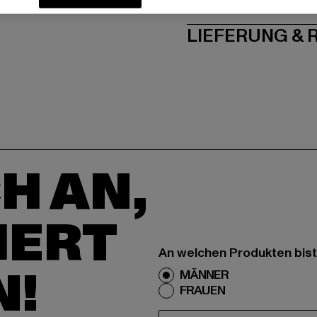
PFLEGEHINWE
LIEFERUNG &
H AN,
IERT
An welchen Produkten bist
N!
MÄNNER
FRAUEN