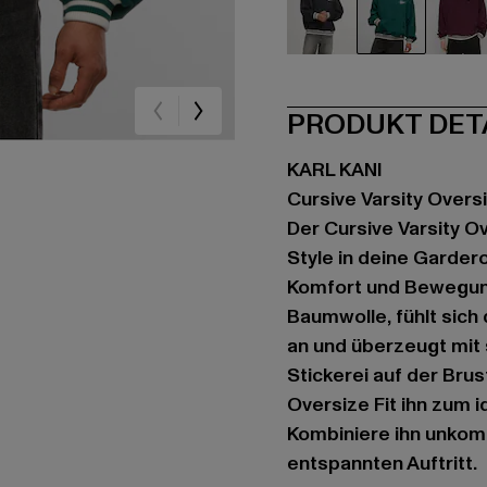
schwarz
grün
rot
PRODUKT DET
KARL KANI
Cursive Varsity Overs
Der Cursive Varsity O
Style in deine Garder
Komfort und Bewegung
Baumwolle, fühlt sic
an und überzeugt mit 
Stickerei auf der Bru
Oversize Fit ihn zum 
Kombiniere ihn unkomp
entspannten Auftritt.