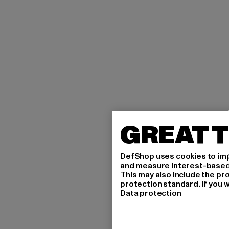
GREAT T
DefShop uses cookies to imp
and measure interest-based c
This may also include the pr
protection standard. If you w
Data protection