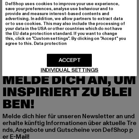
DefShop uses cookies to improve your use experience,
save your preferences, analyse use behaviour and to
provide and measure interest-based contents and
advertising. In addition, we allow partners to extract data
or to use cookies. This may also include the processing of
TAPOUT
TAPOUT
your data in the USA or other countries which do not have
Lifestyle Basic
Logo
the EU data protection standard. If you want to change
Derzeitiger Preis: 15,99 EUR
Aktionspreis: 19,99 EUR
Derzeitiger Preis: 15,99 EUR
Aktionspreis: 
15,99 EUR
19,99 EUR
15,99 EUR
19,99 EUR
this, click on "Custom settings". By clicking on "Accept" you
agree to this.
Data protection
ACCEPT
INDIVIDUAL SETTINGS
MELDE DICH AN, UM
INSPIRIERT ZU BLEI
BEN!
Melde dich hier für unseren Newsletter an und
erhalte künftig Informationen über aktuelle Tre
nds, Angebote und Gutscheine von DefShop p
er E-Mail!