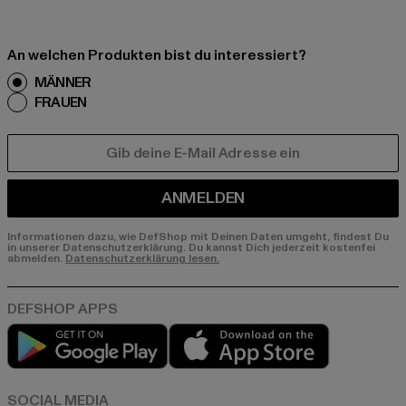
An welchen Produkten bist du interessiert?
MÄNNER
FRAUEN
E-MAIL
ANMELDEN
Informationen dazu, wie DefShop mit Deinen Daten umgeht, findest Du
in unserer Datenschutzerklärung. Du kannst Dich jederzeit kostenfei
abmelden.
Datenschutzerklärung lesen.
Play market
App store