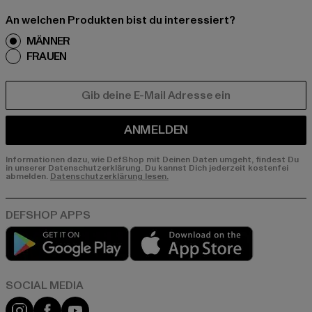
An welchen Produkten bist du interessiert?
MÄNNER
FRAUEN
E-MAIL
ANMELDEN
Informationen dazu, wie DefShop mit Deinen Daten umgeht, findest Du
in unserer Datenschutzerklärung. Du kannst Dich jederzeit kostenfei
abmelden.
Datenschutzerklärung lesen.
Play market
App store
Instagram
Facebook
YouTube