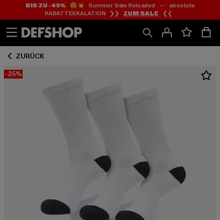
BIS ZU -65%
😲💥 Summer Sale Reloaded — absolute
Zum
Zum
RABATTESKALATION ❯❯
ZUM SALE
❮❮
Inhalt
Fußzeile
springen
springen
ZURÜCK
-25%