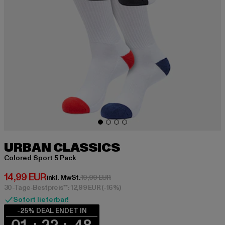
URBAN CLASSICS
Colored Sport 5 Pack
Derzeitiger Preis: 14,99 EUR
14,99 EUR
Aktionspreis: 19,99 EUR
inkl. MwSt.
19,99 EUR
30-Tage-Bestpreis**: 12,99 EUR
(-16%)
Sofort lieferbar!
-25% DEAL ENDET IN