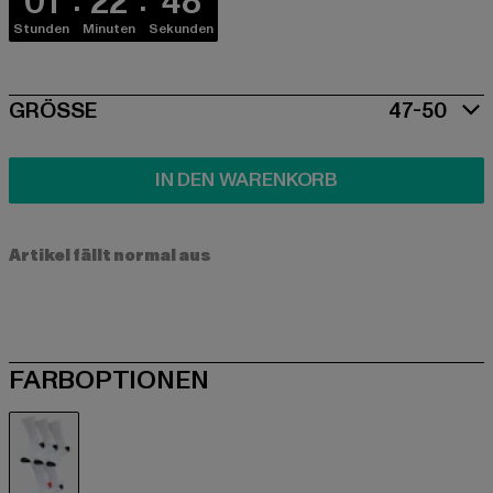
01
22
48
Stunden
Minuten
Sekunden
SIZE
GRÖSSE
47-50
IN DEN WARENKORB
Artikel fällt normal aus
FARBOPTIONEN