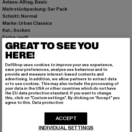
Anlass: Alltag, Basic
Mehrstückpackung: 5er Pack
Schnitt: Normal
Marke: Urban Classics
Kat.: Socken
Farbe: weiß
GREAT TO SEE YOU
Hersteller Farbe:
white/black+white/black+white/black+white/cityred+whi
HERE!
Materialzusammensetzung: 80% Baumwolle, 17%
DefShop uses cookies to improve your use experience,
Polyester, 3% Elasthan
save your preferences, analyse use behaviour and to
Art.Nr: TB6803-14111
provide and measure interest-based contents and
advertising. In addition, we allow partners to extract data
or to use cookies. This may also include the processing of
Hersteller: TB International GmbH |
info@tbint.de
your data in the USA or other countries which do not have
the EU data protection standard. If you want to change
Dr.-Robert-Murjahn-Straße 7 | 64372 Ober-Ramstadt |
this, click on "Custom settings". By clicking on "Accept" you
DE
agree to this.
Data protection
ACCEPT
GRÖSSE & PASSFORM
INDIVIDUAL SETTINGS