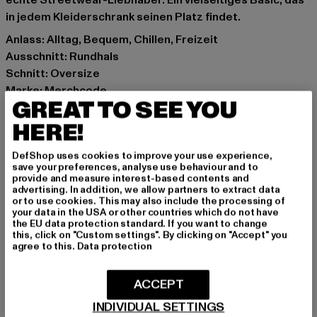
echte Streetwear-Liebhaber. Ein vielseitiges Basic, das
in jedem Kleiderschrank seinen Platz findet.
Anlass: Alltag, Bequem, Chillen, Freizeit
Ausschnitt: Rundhals
Schnitt: Oversize
Marke: Merchcode
GREAT TO SEE YOU
Kat.: T-Shirts
Farbe: schwarz
HERE!
Hersteller Farbe: black
DefShop uses cookies to improve your use experience,
Materialzusammensetzung: 100% Baumwolle
save your preferences, analyse use behaviour and to
Art.Nr: MC1058-00007
provide and measure interest-based contents and
advertising. In addition, we allow partners to extract data
or to use cookies. This may also include the processing of
Hersteller: TB International GmbH |
info@tbint.de
your data in the USA or other countries which do not have
the EU data protection standard. If you want to change
Dr.-Robert-Murjahn-Straße 7 | 64372 Ober-Ramstadt |
this, click on "Custom settings". By clicking on "Accept" you
DE
agree to this.
Data protection
ACCEPT
GRÖSSE & PASSFORM
INDIVIDUAL SETTINGS