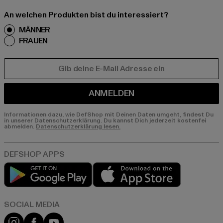
An welchen Produkten bist du interessiert?
MÄNNER
FRAUEN
E-MAIL
ANMELDEN
Informationen dazu, wie DefShop mit Deinen Daten umgeht, findest Du
in unserer Datenschutzerklärung. Du kannst Dich jederzeit kostenfei
abmelden.
Datenschutzerklärung lesen.
Play market
App store
Instagram
Facebook
YouTube