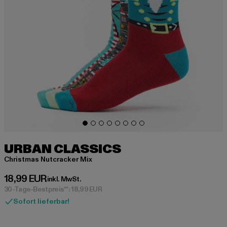
URBAN CLASSICS
Christmas Nutcracker Mix
Derzeitiger Preis: 18,99 EUR
18,99 EUR
inkl. MwSt.
30-Tage-Bestpreis**: 18,99 EUR
Sofort lieferbar!