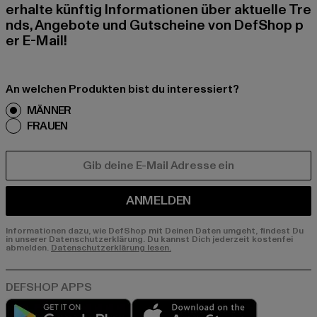
erhalte künftig Informationen über aktuelle Tre
nds, Angebote und Gutscheine von DefShop p
er E-Mail!
An welchen Produkten bist du interessiert?
MÄNNER
FRAUEN
E-MAIL
ANMELDEN
Informationen dazu, wie DefShop mit Deinen Daten umgeht, findest Du
in unserer Datenschutzerklärung. Du kannst Dich jederzeit kostenfei
abmelden.
Datenschutzerklärung lesen.
Play market
App store