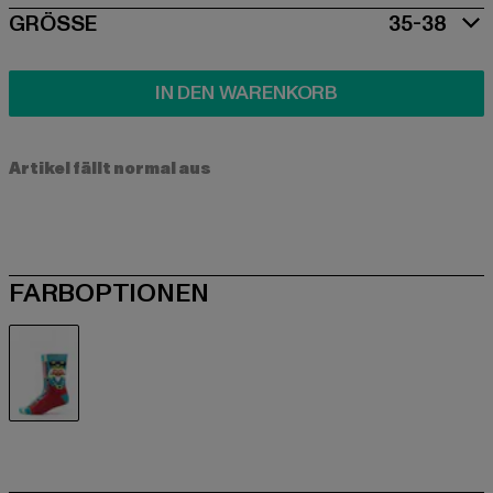
SIZE
GRÖSSE
35-38
IN DEN WARENKORB
Artikel fällt normal aus
FARBOPTIONEN
bunt