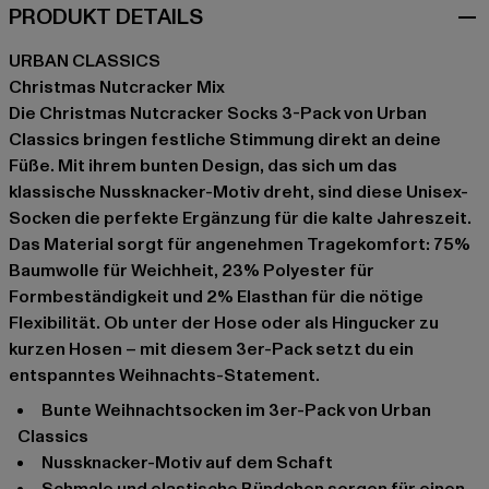
PRODUKT DETAILS
URBAN CLASSICS
Christmas Nutcracker Mix
Die Christmas Nutcracker Socks 3-Pack von Urban
Classics bringen festliche Stimmung direkt an deine
Füße. Mit ihrem bunten Design, das sich um das
klassische Nussknacker-Motiv dreht, sind diese Unisex-
Socken die perfekte Ergänzung für die kalte Jahreszeit.
Das Material sorgt für angenehmen Tragekomfort: 75%
Baumwolle für Weichheit, 23% Polyester für
Formbeständigkeit und 2% Elasthan für die nötige
Flexibilität. Ob unter der Hose oder als Hingucker zu
kurzen Hosen – mit diesem 3er-Pack setzt du ein
entspanntes Weihnachts-Statement.
bunte Weihnachtsocken im 3er-Pack von Urban
Classics
Nussknacker-Motiv auf dem Schaft
schmale und elastische Bündchen sorgen für einen