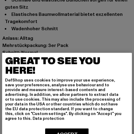
guten Sitz
elastisches Baumwollmaterial bietet exzellenten
Tragekomfort
wadenhoher Schnitt
Anlass: Alltag
Mehrstückpackung: 3er Pack
Schnitt: Normal
GREAT TO SEE YOU
Marke: Urban Classics
Kat.: Bekleidung
HERE!
Farbe: bunt
DefShop uses cookies to improve your use experience,
Hersteller Farbe: multicolor
save your preferences, analyse use behaviour and to
Materialzusammensetzung: 75% Baumwolle, 23%
provide and measure interest-based contents and
advertising. In addition, we allow partners to extract data
Polyester, 2% Elasthan
or to use cookies. This may also include the processing of
Art.Nr: TB3746-01667
your data in the USA or other countries which do not have
the EU data protection standard. If you want to change
this, click on "Custom settings". By clicking on "Accept" you
Hersteller: TB International GmbH |
info@tbint.de
agree to this.
Data protection
Dr.-Robert-Murjahn-Straße 7 | 64372 Ober-Ramstadt |
DE