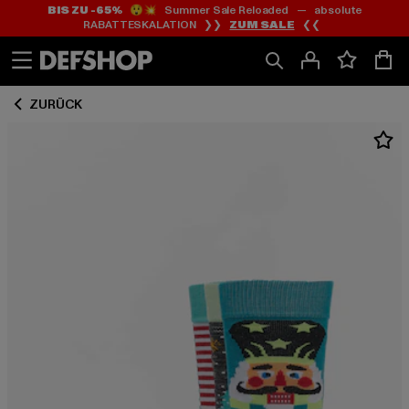
BIS ZU -65%
😲💥 Summer Sale Reloaded — absolute
Zum
Zum
RABATTESKALATION ❯❯
ZUM SALE
❮❮
Inhalt
Fußzeile
springen
springen
ZURÜCK