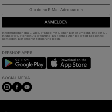
E-MAIL
ANMELDEN
Informationen dazu, wie DefShop mit Deinen Daten umgeht, findest Du
in unserer Datenschutzerklärung. Du kannst Dich jederzeit kostenfei
abmelden.
Datenschutzerklärung lesen.
Play market
App store
Instagram
Facebook
YouTube