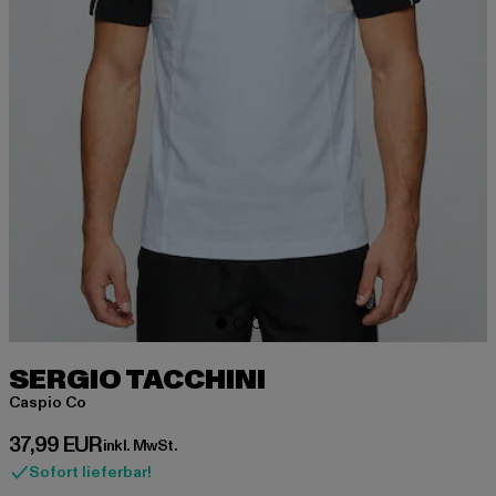
SERGIO TACCHINI
Caspio Co
Derzeitiger Preis: 37,99 EUR
37,99 EUR
inkl. MwSt.
Sofort lieferbar!