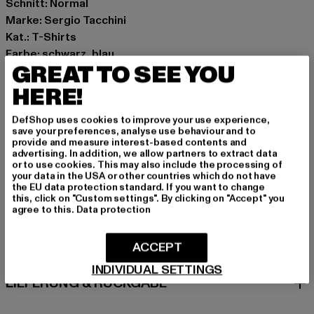
Schnitt: Normal
Marke: Sergio Tacchini
Kat.: T-Shirts
Farbe: schwarz, blau
GREAT TO SEE YOU
Hersteller Farbe: black/skyway
Materialzusammensetzung: 100% Baumwolle
HERE!
Art.Nr: ST41429-23347
DefShop uses cookies to improve your use experience,
save your preferences, analyse use behaviour and to
Hersteller: Movin SARL |
help@sergiotacchini.com
provide and measure interest-based contents and
advertising. In addition, we allow partners to extract data
RN8 Quartier Rousselot 975 Terre de Granace | 13400
or to use cookies. This may also include the processing of
Aubagne | FR
your data in the USA or other countries which do not have
the EU data protection standard. If you want to change
this, click on "Custom settings". By clicking on "Accept" you
agree to this.
Data protection
GRÖSSE & PASSFORM
ACCEPT
PFLEGEHINWEISE
INDIVIDUAL SETTINGS
LIEFERUNG & RÜCKGABE