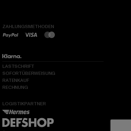
ZAHLUNGSMETHODEN
LASTSCHRIFT
SOFORTÜBERWEISUNG
RATENKAUF
RECHNUNG
LOGISTIKPARTNER