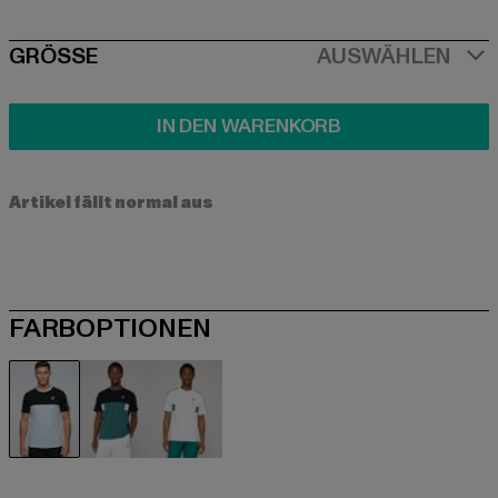
SIZE
GRÖSSE
AUSWÄHLEN
IN DEN WARENKORB
Artikel fällt normal aus
FARBOPTIONEN
schwarz
schwarz
weiß