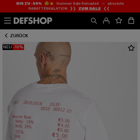
BIS ZU -65%
😲💥 Summer Sale Reloaded — absolute
Zum
Zum
RABATTESKALATION ❯❯
ZUM SALE
❮❮
Inhalt
Fußzeile
springen
springen
ZURÜCK
NEU
-10%