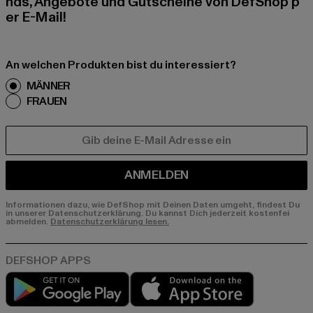
nds, Angebote und Gutscheine von DefShop p
er E-Mail!
An welchen Produkten bist du interessiert?
MÄNNER
FRAUEN
E-MAIL
ANMELDEN
Informationen dazu, wie DefShop mit Deinen Daten umgeht, findest Du
in unserer Datenschutzerklärung. Du kannst Dich jederzeit kostenfei
abmelden.
Datenschutzerklärung lesen.
Play market
App store