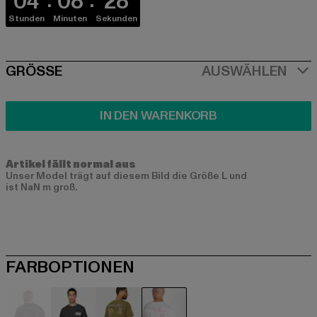
04
08
28
Stunden
Minuten
Sekunden
SIZE
GRÖSSE
AUSWÄHLEN
IN DEN WARENKORB
Artikel fällt normal aus
Unser Model trägt auf diesem Bild die Größe L und
ist NaN m groß.
FARBOPTIONEN