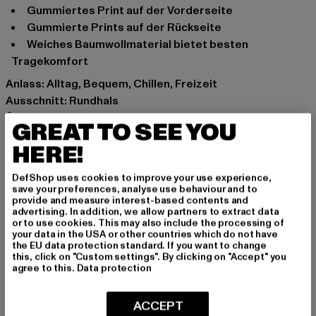
gummiertes Print auf der Vorderseite
gummierte Prints auf der Rückseite
weiches Baumwollmaterial bietet besten
Tragekomfort
Anlass: Alltag, Bequem, Chillen, Freizeit
Ausschnitt: Rundhals
Ärmelart: Kurzarm
GREAT TO SEE YOU
Marke: Mister Tee
HERE!
Kat.: T-Shirts
Farbe: weiß
DefShop uses cookies to improve your use experience,
Hersteller Farbe: white
save your preferences, analyse use behaviour and to
provide and measure interest-based contents and
Materialzusammensetzung: 100% Baumwolle
advertising. In addition, we allow partners to extract data
Art.Nr: MT816-00220
or to use cookies. This may also include the processing of
your data in the USA or other countries which do not have
the EU data protection standard. If you want to change
Hersteller: TB International GmbH |
info@tbint.de
this, click on "Custom settings". By clicking on "Accept" you
agree to this.
Data protection
Dr.-Robert-Murjahn-Straße 7 | 64372 Ober-Ramstadt |
DE
ACCEPT