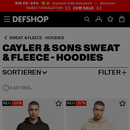
BIS ZU -65%
😲💥 Summer Sale Reloaded — absolute
Zum
Zum
Zum
RABATTESKALATION ❯❯
ZUM SALE
❮❮
Inhalt
Fußzeile
Produktraster
springen
springen
springen
SWEAT & FLEECE - HOODIES
CAYLER & SONS SWEAT
& FLEECE - HOODIES
SORTIEREN
FILTER
BELIEBTESTE
9 ARTIKEL
NEU
-50%
NEU
-37%