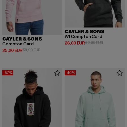
CAYLER & SONS
Wl Compton Card
CAYLER & SONS
Derzeitiger Preis: 28,00 EUR
Aktionspreis:
28,00 EUR
69,99 EUR
Compton Card
Derzeitiger Preis: 25,20 EUR
Aktionspreis: 59,99 EUR
25,20 EUR
59,99 EUR
-57%
-40%