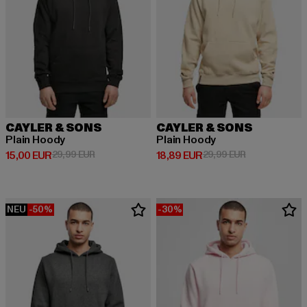
CAYLER & SONS
CAYLER & SONS
Plain Hoody
Plain Hoody
Derzeitiger Preis: 15,00 EUR
Aktionspreis: 29,99 EUR
Derzeitiger Preis: 18,89 EUR
Aktionspreis: 
15,00 EUR
29,99 EUR
18,89 EUR
29,99 EUR
NEU
-50%
-30%