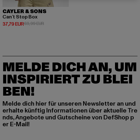
CAYLER & SONS
Can´t Stop Box
Derzeitiger Preis: 37,79 EUR
Aktionspreis: 69,99 EUR
37,79 EUR
69,99 EUR
MELDE DICH AN, UM
INSPIRIERT ZU BLEI
BEN!
Melde dich hier für unseren Newsletter an und
erhalte künftig Informationen über aktuelle Tre
nds, Angebote und Gutscheine von DefShop p
er E-Mail!