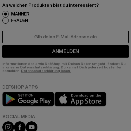
An welchen Produkten bist du interessiert?
MÄNNER
FRAUEN
E-MAIL
ANMELDEN
Informationen dazu, wie DefShop mit Deinen Daten umgeht, findest Du
in unserer Datenschutzerklärung. Du kannst Dich jederzeit kostenfei
abmelden.
Datenschutzerklärung lesen.
Play market
App store
Instagram
Facebook
YouTube