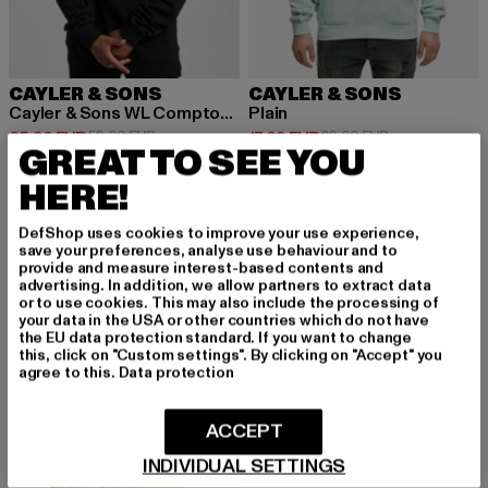
CAYLER & SONS
CAYLER & SONS
Cayler & Sons WL Compton Card Hoody
Plain
Derzeitiger Preis: 25,80 EUR
Aktionspreis: 59,99 EUR
Derzeitiger Preis: 17,99 EUR
Aktionspreis: 
25,80 EUR
59,99 EUR
17,99 EUR
29,99 EUR
GREAT TO SEE YOU
HERE!
-46%
DefShop uses cookies to improve your use experience,
save your preferences, analyse use behaviour and to
provide and measure interest-based contents and
advertising. In addition, we allow partners to extract data
or to use cookies. This may also include the processing of
your data in the USA or other countries which do not have
the EU data protection standard. If you want to change
this, click on "Custom settings". By clicking on "Accept" you
agree to this.
Data protection
ACCEPT
INDIVIDUAL SETTINGS