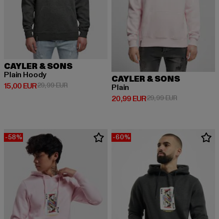
CAYLER & SONS
Plain Hoody
CAYLER & SONS
Derzeitiger Preis: 15,00 EUR
Aktionspreis: 29,99 EUR
15,00 EUR
29,99 EUR
Plain
Derzeitiger Preis: 20,99 EUR
Aktionspreis:
20,99 EUR
29,99 EUR
-58%
-60%