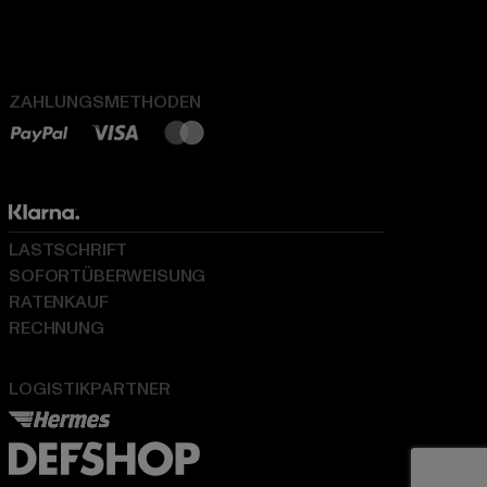
ZAHLUNGSMETHODEN
LASTSCHRIFT
SOFORTÜBERWEISUNG
RATENKAUF
RECHNUNG
LOGISTIKPARTNER