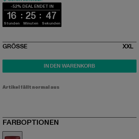
-52% DEAL ENDET IN
16
25
46
Stunden
Minuten
Sekunden
SIZE
GRÖSSE
XXL
IN DEN WARENKORB
Artikel fällt normal aus
FARBOPTIONEN