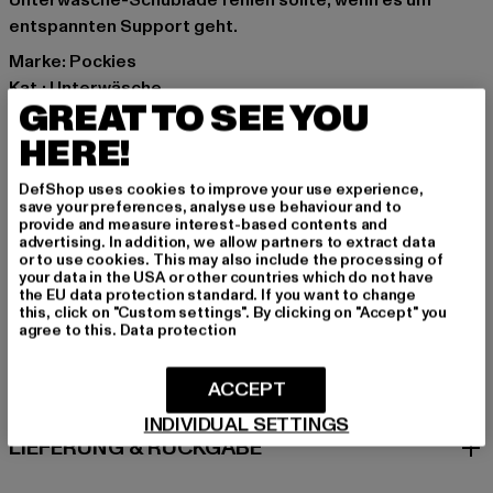
Unterwäsche-Schublade fehlen sollte, wenn es um
entspannten Support geht.
Marke: Pockies
Kat.: Unterwäsche
GREAT TO SEE YOU
Farbe: rot
Hersteller Farbe: red
HERE!
Materialzusammensetzung: 100% Baumwolle
DefShop uses cookies to improve your use experience,
Art.Nr: BUBB-1P-00199
save your preferences, analyse use behaviour and to
provide and measure interest-based contents and
advertising. In addition, we allow partners to extract data
Hersteller: Pockies B.V. |
support@pockies.com
or to use cookies. This may also include the processing of
Van Boetzelaerstraat 49 | 1051 Amsterdam | NL
your data in the USA or other countries which do not have
the EU data protection standard. If you want to change
this, click on "Custom settings". By clicking on "Accept" you
agree to this.
Data protection
GRÖSSE & PASSFORM
ACCEPT
PFLEGEHINWEISE
INDIVIDUAL SETTINGS
LIEFERUNG & RÜCKGABE