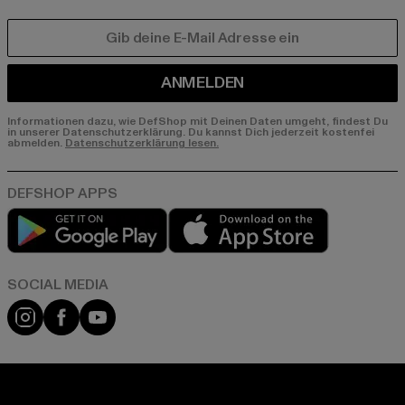
E-MAIL
ANMELDEN
Informationen dazu, wie DefShop mit Deinen Daten umgeht, findest Du
in unserer Datenschutzerklärung. Du kannst Dich jederzeit kostenfei
abmelden.
Datenschutzerklärung lesen.
Play market
App store
Instagram
Facebook
YouTube