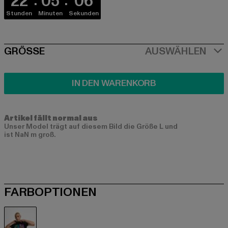
22
05
06
Stunden
Minuten
Sekunden
SIZE
GRÖSSE
AUSWÄHLEN
IN DEN WARENKORB
Artikel fällt normal aus
Unser Model trägt auf diesem Bild die Größe L und
ist NaN m groß.
FARBOPTIONEN