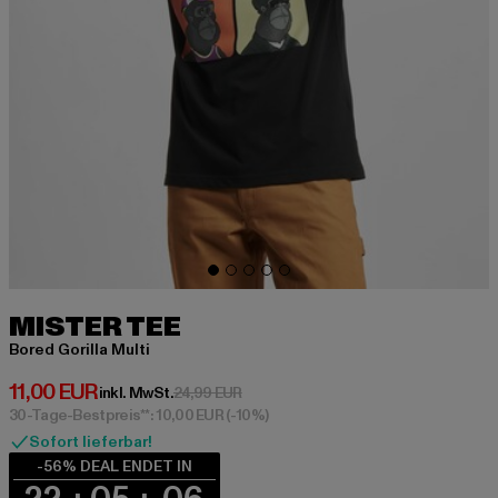
MISTER TEE
Bored Gorilla Multi
Derzeitiger Preis: 11,00 EUR
11,00 EUR
Aktionspreis: 24,99 EUR
inkl. MwSt.
24,99 EUR
30-Tage-Bestpreis**: 10,00 EUR
(-10%)
Sofort lieferbar!
-56% DEAL ENDET IN