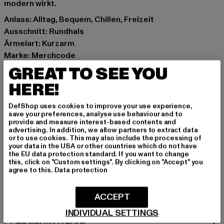
modern wirkt.
Anlass: Alltag, Bequem, Chillen, Freizeit
Ausschnitt: Rundhals
Ärmelart: Kurzarm
Marke: Merchcode
Kat.: T-Shirts
GREAT TO SEE YOU
Farbe: weiß
HERE!
Hersteller Farbe: white
Materialzusammensetzung: 100% Baumwolle
DefShop uses cookies to improve your use experience,
save your preferences, analyse use behaviour and to
Art.Nr: MT1997-00220
provide and measure interest-based contents and
advertising. In addition, we allow partners to extract data
or to use cookies. This may also include the processing of
Hersteller: TB International GmbH |
info@tbint.de
your data in the USA or other countries which do not have
Dr.-Robert-Murjahn-Straße 7 | 64372 Ober-Ramstadt |
the EU data protection standard. If you want to change
this, click on "Custom settings". By clicking on "Accept" you
DE
agree to this.
Data protection
ACCEPT
GRÖSSE & PASSFORM
INDIVIDUAL SETTINGS
PFLEGEHINWEISE