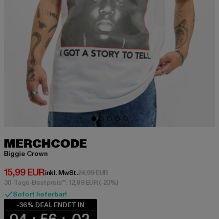
MERCHCODE
Biggie Crown
Derzeitiger Preis: 15,99 EUR
15,99 EUR
Aktionspreis: 24,99 EUR
inkl. MwSt.
24,99 EUR
30-Tage-Bestpreis**: 12,99 EUR
(-23%)
Sofort lieferbar!
-36% DEAL ENDET IN