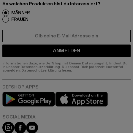
An welchen Produkten bist du interessiert?
MÄNNER
FRAUEN
E-MAIL
ANMELDEN
Informationen dazu, wie DefShop mit Deinen Daten umgeht, findest Du
in unserer Datenschutzerklärung. Du kannst Dich jederzeit kostenfei
abmelden.
Datenschutzerklärung lesen.
Play market
App store
Instagram
Facebook
YouTube