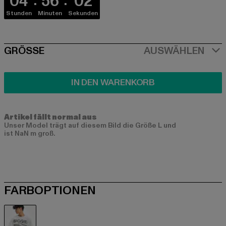
04
56
02
Stunden
Minuten
Sekunden
SIZE
GRÖSSE
AUSWÄHLEN
IN DEN WARENKORB
Artikel fällt normal aus
Unser Model trägt auf diesem Bild die Größe L und
ist NaN m groß.
FARBOPTIONEN