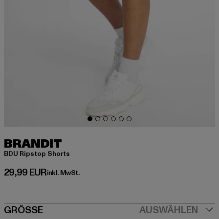
BRANDIT
BDU Ripstop Shorts
Derzeitiger Preis: 29,99 EUR
29,99 EUR
inkl. MwSt.
SIZE
GRÖSSE
AUSWÄHLEN