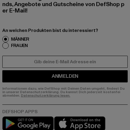
nds, Angebote und Gutscheine von DefShop p
er E-Mail!
An welchen Produkten bist du interessiert?
MÄNNER
FRAUEN
E-MAIL
ANMELDEN
Informationen dazu, wie DefShop mit Deinen Daten umgeht, findest Du
in unserer Datenschutzerklärung. Du kannst Dich jederzeit kostenfei
abmelden.
Datenschutzerklärung lesen.
Play market
App store