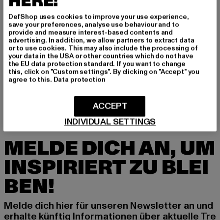
HERE!
Spichernstraße 6a | 50672 Köln | DE
DefShop uses cookies to improve your use experience,
save your preferences, analyse use behaviour and to
provide and measure interest-based contents and
GRÖSSE & PASSFORM
advertising. In addition, we allow partners to extract data
or to use cookies. This may also include the processing of
your data in the USA or other countries which do not have
LIEFERUNG & RÜCKGABE
the EU data protection standard. If you want to change
this, click on "Custom settings". By clicking on "Accept" you
agree to this.
Data protection
ACCEPT
INDIVIDUAL SETTINGS
MELDE DICH AN, UM
INSPIRIERT ZU BLEI
BEN!
Melde dich hier für unseren Newsletter an und
erhalte künftig Informationen über aktuelle Tre