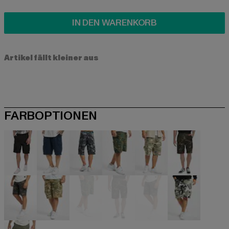
IN DEN WARENKORB
Artikel fällt kleiner aus
FARBOPTIONEN
schwarz
blau
camouflage
camouflage
camouflage
camouflag
camouflage
camouflage
camouflage
camouflage
camouflage
grau