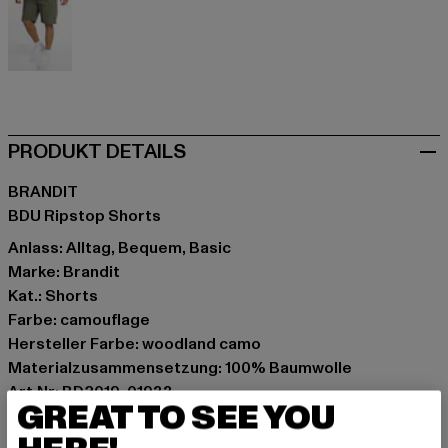
olive
PRODUKT DETAILS
BRANDIT
BDU Ripstop Shorts
Anlass: Alltag, Bequem, Basic
Marke: Brandit
Kat.: Shorts
Farbe: camouflage
Hersteller Farbe: woodland camo
Materialzusammensetzung: 100% Baumwolle
Art.Nr: BD2019-01933
GREAT TO SEE YOU
Hersteller: Brandit Textil GmbH |
info@brandit-wear.com