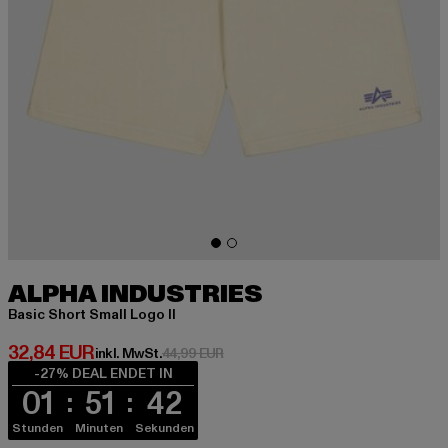
ALPHA INDUSTRIES
Basic Short Small Logo II
Derzeitiger Preis: 32,84 EUR
32,84 EUR
Aktionspreis: 44,99 EUR
inkl. MwSt.
44,99 EUR
-27% DEAL ENDET IN
01
51
41
Stunden
Minuten
Sekunden