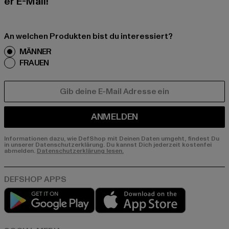
er E-Mail!
An welchen Produkten bist du interessiert?
MÄNNER
FRAUEN
E-MAIL
ANMELDEN
Informationen dazu, wie DefShop mit Deinen Daten umgeht, findest Du
in unserer Datenschutzerklärung. Du kannst Dich jederzeit kostenfei
abmelden.
Datenschutzerklärung lesen.
Play market
App store