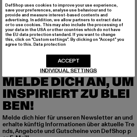
GRÖSSE & PASSFORM
DefShop uses cookies to improve your use experience,
save your preferences, analyse use behaviour and to
PFLEGEHINWEISE
provide and measure interest-based contents and
advertising. In addition, we allow partners to extract data
or to use cookies. This may also include the processing of
LIEFERUNG & RÜCKGABE
your data in the USA or other countries which do not have
the EU data protection standard. If you want to change
this, click on "Custom settings". By clicking on "Accept" you
agree to this.
Data protection
ACCEPT
INDIVIDUAL SETTINGS
MELDE DICH AN, UM
INSPIRIERT ZU BLEI
BEN!
Melde dich hier für unseren Newsletter an und
erhalte künftig Informationen über aktuelle Tre
nds, Angebote und Gutscheine von DefShop p