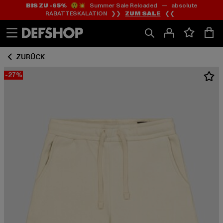
BIS ZU -65%
😲💥 Summer Sale Reloaded — absolute
Zum
Zum
RABATTESKALATION ❯❯
ZUM SALE
❮❮
Inhalt
Fußzeile
springen
springen
ZURÜCK
-27%