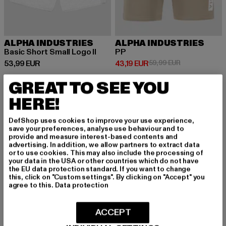
ALPHA INDUSTRIES
ALPHA INDUSTRIES
Basic Short Small Logo II
PP
Derzeitiger Preis: 53,99 EUR
Derzeitiger Preis: 43,19 EUR
Aktionspreis: 
53,99 EUR
43,19 EUR
59,99 EUR
GREAT TO SEE YOU
HERE!
DefShop uses cookies to improve your use experience,
MELDE DICH AN, UM
save your preferences, analyse use behaviour and to
provide and measure interest-based contents and
INSPIRIERT ZU BLEI
advertising. In addition, we allow partners to extract data
or to use cookies. This may also include the processing of
your data in the USA or other countries which do not have
BEN!
the EU data protection standard. If you want to change
this, click on "Custom settings". By clicking on "Accept" you
agree to this.
Data protection
Melde dich hier für unseren Newsletter an und
erhalte künftig Informationen über aktuelle Tre
ACCEPT
nds, Angebote und Gutscheine von DefShop p
er E-Mail!