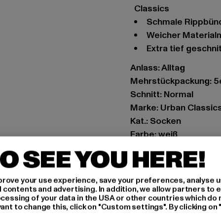
Classics
Schmale Rippbün
Weicher Materia
Extra tief geschni
Anlass: Alltag
Mehrstückpackung: 5
Schnitt: Normal
Marke: Urban Classic
Kat.: Socken
Farbe: weiß
Hersteller Farbe: whit
O SEE YOU HERE!
Materialzusammensetz
2% Elasthan
rove your use experience, save your preferences, analyse u
Art.Nr: TB6425-00220
ontents and advertising. In addition, we allow partners to e
ocessing of your data in the USA or other countries which do 
ant to change this, click on "Custom settings". By clicking on 
Hersteller: TB Intern