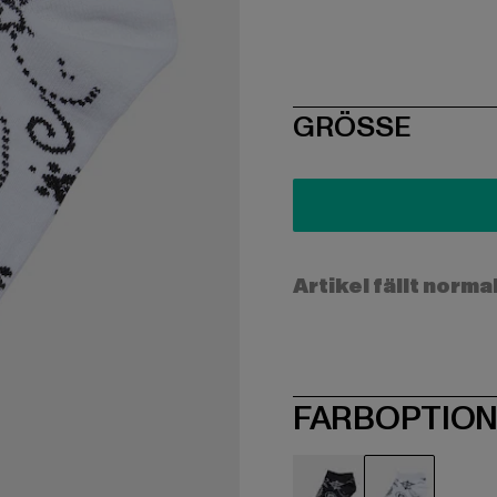
SIZE
GRÖSSE
Artikel fällt norma
FARBOPTIO