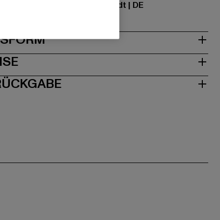
traße 7 | 64372 Ober-Ramstadt | DE
& PASSFORM
ISE
 RÜCKGABE