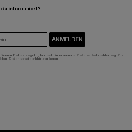
 du interessiert?
ANMELDEN
Deinen Daten umgeht, findest Du in unserer Datenschutzerklärung. Du
lden.
Datenschutzerklärung lesen.