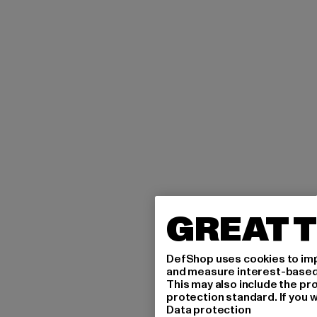
GREAT T
DefShop uses cookies to imp
and measure interest-based c
This may also include the pr
protection standard. If you w
Data protection