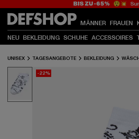
BIS ZU -65%
😲💥 Sum
MÄNNER
FRAUEN
NEU
BEKLEIDUNG
SCHUHE
ACCESSOIRES
UNISEX
TAGESANGEBOTE
BEKLEIDUNG
WÄSCH
-22%