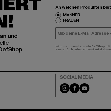
IERT
An welchen Produkten bist
N!
MÄNNER
FRAUEN
E-MAIL
 an und
elle
Informationen dazu, wie DefShop mit 
 DefShop
kannst Dich jederzeit kostenfei abme
e
Instagram
Facebook
YouTube