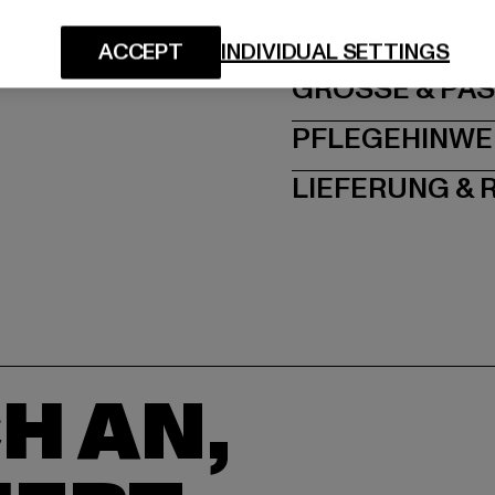
Dr.-Robert-Murjahn-S
ACCEPT
INDIVIDUAL SETTINGS
GRÖSSE 
PFLEGEHINWE
LIEFERUNG &
H AN,