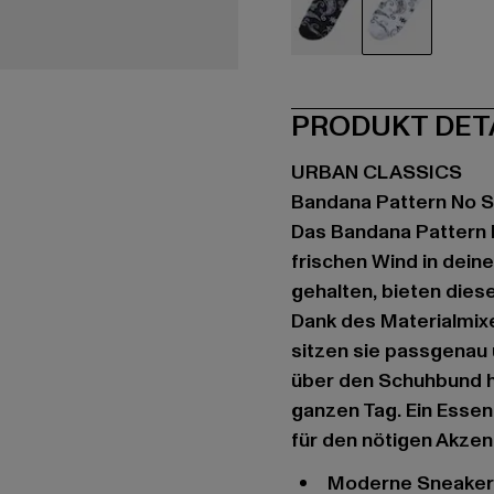
schwarz
weiß
PRODUKT DET
URBAN CLASSICS
Bandana Pattern No 
Das Bandana Pattern 
frischen Wind in dei
gehalten, bieten dies
Dank des Materialmixe
sitzen sie passgenau 
über den Schuhbund h
ganzen Tag. Ein Essent
für den nötigen Akzen
Moderne Sneakersocken im 5er-Pack mit Paisley-Muster von Urban