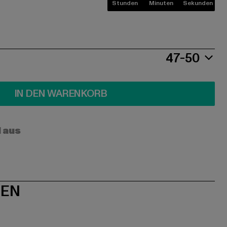
Stunden
Minuten
Sekunden
47-50
IN DEN WARENKORB
l aus
NEN