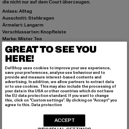
die nicht nur auf dem Court überzeugen.
Anlass: Alltag
Ausschnitt: Stehkragen
Ärmelart: Langarm
Verschlussarten: Knopfleiste
Marke: Mister Tee
Kat.: College Jackets
GREAT TO SEE YOU
Farbe: schwarz
HERE!
Hersteller Farbe: blk/wht
Materialzusammensetzung: 80% Baumwolle, 20%
DefShop uses cookies to improve your use experience,
save your preferences, analyse use behaviour and to
Polyester
provide and measure interest-based contents and
Art.Nr: MT2377-00050
advertising. In addition, we allow partners to extract data
or to use cookies. This may also include the processing of
your data in the USA or other countries which do not have
Hersteller: TB International GmbH |
info@tbint.de
the EU data protection standard. If you want to change
this, click on "Custom settings". By clicking on "Accept" you
Dr.-Robert-Murjahn-Straße 7 | 64372 Ober-Ramstadt |
agree to this.
Data protection
DE
ACCEPT
GRÖSSE & PASSFORM