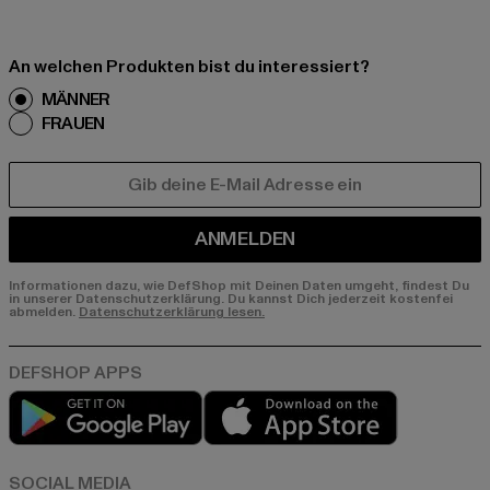
An welchen Produkten bist du interessiert?
MÄNNER
FRAUEN
E-MAIL
ANMELDEN
Informationen dazu, wie DefShop mit Deinen Daten umgeht, findest Du
in unserer Datenschutzerklärung. Du kannst Dich jederzeit kostenfei
abmelden.
Datenschutzerklärung lesen.
Play market
App store