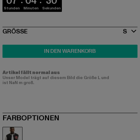
07
04
30
Stunden
Minuten
Sekunden
SIZE
GRÖSSE
S
IN DEN WARENKORB
Artikel fällt normal aus
Unser Model trägt auf diesem Bild die Größe L und
ist NaN m groß.
FARBOPTIONEN