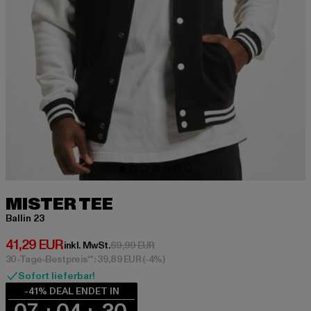
MISTER TEE
Ballin 23
Derzeitiger Preis: 41,29 EUR
41,29 EUR
Aktionspreis: 69,99 EUR
inkl. MwSt.
69,99 EUR
30-Tage-Bestpreis**: 39,89 EUR
(-4%)
Sofort lieferbar!
-41% DEAL ENDET IN