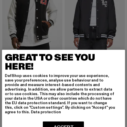
MISTER TEE
MISTER TEE
GREAT TO SEE YOU
Ballin 23
Los Angeles Arc Light
HERE!
Derzeitiger Preis: 41,29 EUR
Aktionspreis: 69,99 EUR
Derzeitiger Preis: 51,79 EUR
Aktionspreis: 
41,29 EUR
69,99 EUR
51,79 EUR
69,99 EUR
DefShop uses cookies to improve your use experience,
save your preferences, analyse use behaviour and to
provide and measure interest-based contents and
advertising. In addition, we allow partners to extract data
or to use cookies. This may also include the processing of
your data in the USA or other countries which do not have
MELDE DICH AN, UM
the EU data protection standard. If you want to change
this, click on "Custom settings". By clicking on "Accept" you
INSPIRIERT ZU BLEI
agree to this.
Data protection
BEN!