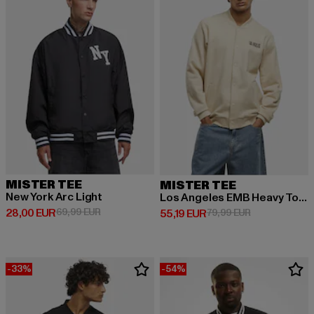
MISTER TEE
MISTER TEE
New York Arc Light
Los Angeles EMB Heavy Tonal College Jacket
Derzeitiger Preis: 28,00 EUR
Aktionspreis: 69,99 EUR
28,00 EUR
69,99 EUR
Derzeitiger Preis: 55,19 EUR
Aktionspreis: 
55,19 EUR
79,99 EUR
-33%
-54%