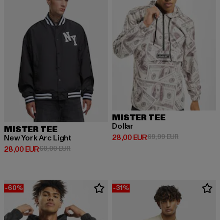
MISTER TEE
Dollar
MISTER TEE
Derzeitiger Preis: 28,00 EUR
Aktionspreis:
28,00 EUR
69,99 EUR
New York Arc Light
Derzeitiger Preis: 28,00 EUR
Aktionspreis: 69,99 EUR
28,00 EUR
69,99 EUR
-60%
-31%