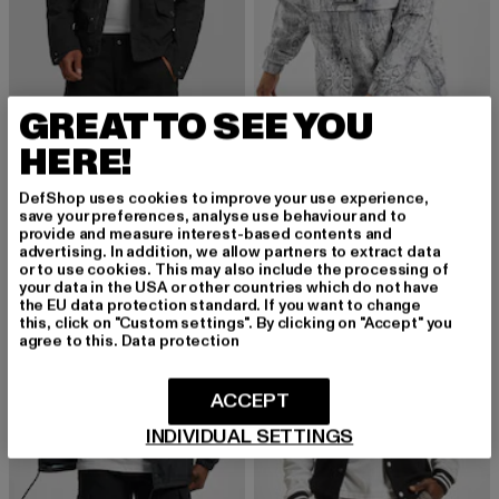
GREAT TO SEE YOU
MISTER TEE
MISTER TEE
See You Soon Britannia
Mister Tee Snake Windbreaker
HERE!
Derzeitiger Preis: 39,19 EUR
Aktionspreis: 69,99 EUR
Derzeitiger Preis: 40,79 EUR
Aktionspreis:
39,19 EUR
69,99 EUR
40,79 EUR
79,99 EUR
DefShop uses cookies to improve your use experience,
save your preferences, analyse use behaviour and to
provide and measure interest-based contents and
advertising. In addition, we allow partners to extract data
-60%
-54%
or to use cookies. This may also include the processing of
your data in the USA or other countries which do not have
the EU data protection standard. If you want to change
this, click on "Custom settings". By clicking on "Accept" you
agree to this.
Data protection
ACCEPT
INDIVIDUAL SETTINGS