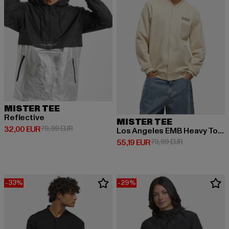
MISTER TEE
Reflective
MISTER TEE
Derzeitiger Preis: 32,00 EUR
Aktionspreis: 79,99 EUR
32,00 EUR
79,99 EUR
Los Angeles EMB Heavy Tonal College Jacket
Derzeitiger Preis: 55,19 EUR
Aktionspreis: 
55,19 EUR
79,99 EUR
-33%
-29%