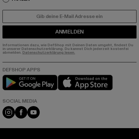
E-MAIL
ANMELDEN
Informationen dazu, wie DefShop mit Deinen Daten umgeht, findest Du
in unserer Datenschutzerklärung. Du kannst Dich jederzeit kostenfei
abmelden.
Datenschutzerklärung lesen.
Play market
App store
Instagram
Facebook
YouTube