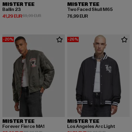
MISTER TEE
MISTER TEE
Ballin 23
Two Faced Skull M65
Derzeitiger Preis: 41,29 EUR
Aktionspreis: 69,99 EUR
Derzeitiger Preis: 76,99 EUR
41,29 EUR
69,99 EUR
76,99 EUR
-20%
-26%
MISTER TEE
MISTER TEE
Forever Fierce MA1
Los Angeles Arc Light