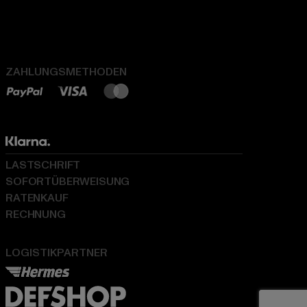
ZAHLUNGSMETHODEN
LASTSCHRIFT
SOFORTÜBERWEISUNG
RATENKAUF
RECHNUNG
LOGISTIKPARTNER