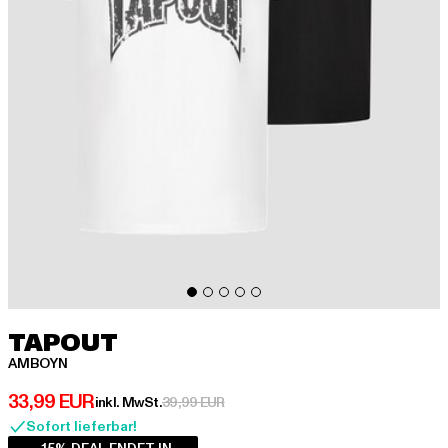
TAPOUT
AMBOYN
Derzeitiger Preis: 33,99 EUR
33,99 EUR
Aktionspreis: 39,99 EUR
inkl. MwSt.
39,99 EUR
Sofort lieferbar!