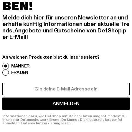
BEN!
Melde dich hier für unseren Newsletter an und
erhalte künftig Informationen über aktuelle Tre
nds, Angebote und Gutscheine von DefShop p
er E-Mail!
An welchen Produkten bist du interessiert?
MÄNNER
FRAUEN
E-MAIL
ANMELDEN
Informationen dazu, wie DefShop mit Deinen Daten umgeht, findest Du
in unserer Datenschutzerklärung. Du kannst Dich jederzeit kostenfei
abmelden.
Datenschutzerklärung lesen.