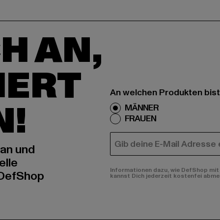
H AN,
IERT
An welchen Produkten bist
N!
MÄNNER
FRAUEN
E-MAIL
 an und
elle
Informationen dazu, wie DefShop mit 
 DefShop
kannst Dich jederzeit kostenfei abme