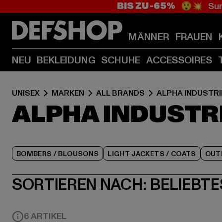
BIS ZU -65%
😲💥 Sum
MÄNNER
FRAUEN
NEU
BEKLEIDUNG
SCHUHE
ACCESSOIRES
UNISEX
MARKEN
ALL BRANDS
ALPHA INDUSTRI
ALPHA INDUSTR
BOMBERS / BLOUSONS
LIGHT JACKETS / COATS
OUT
SORTIEREN NACH:
BELIEBTE
6 ARTIKEL