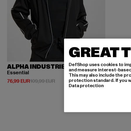
GREAT T
DefShop uses cookies to imp
ALPHA INDUSTRIES
and measure interest-based c
Essential
This may also include the pr
protection standard. If you w
Derzeitiger Preis: 76,99 EUR
Aktionspreis: 109,99 EUR
76,99 EUR
109,99 EUR
Data protection