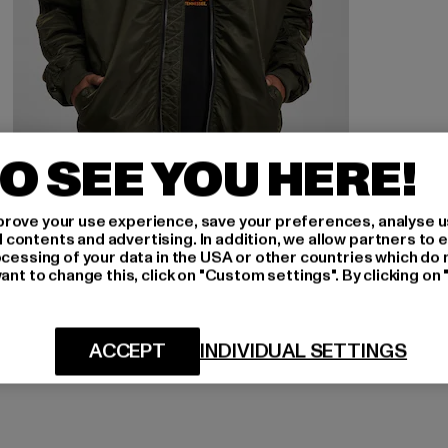
O SEE YOU HERE!
rove your use experience, save your preferences, analyse u
ALPHA INDUSTRIES
ontents and advertising. In addition, we allow partners to e
Alpha Industries MA-1 OS Puckered Bomberjacke
ocessing of your data in the USA or other countries which do 
ant to change this, click on "Custom settings". By clicking on 
Derzeitiger Preis: 189,99 EUR
189,99 EUR
ACCEPT
INDIVIDUAL SETTINGS