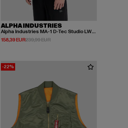
ALPHA INDUSTRIES
Alpha Industries MA-1 D-Tec Studio LW Bomberjacken
Derzeitiger Preis: 158,39 EUR
Aktionspreis: 239,99 EUR
158,39 EUR
239,99 EUR
-22%