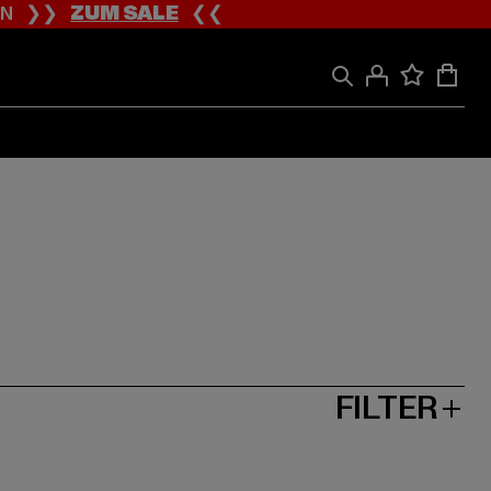
ION ❯❯
ZUM SALE
❮❮
FILTER