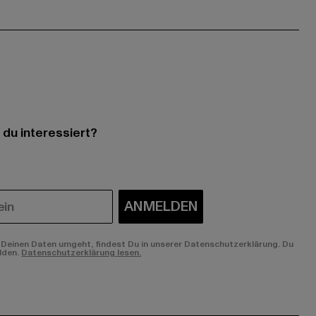
 du interessiert?
ANMELDEN
Deinen Daten umgeht, findest Du in unserer Datenschutzerklärung. Du
lden.
Datenschutzerklärung lesen.