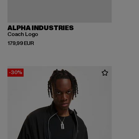
ALPHA INDUSTRIES
Coach Logo
Derzeitiger Preis: 179,99 EUR
179,99 EUR
-30%