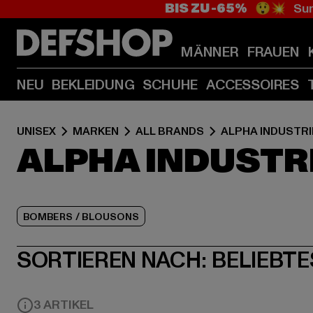
BIS ZU -65%
😲💥 Sum
MÄNNER
FRAUEN
NEU
BEKLEIDUNG
SCHUHE
ACCESSOIRES
UNISEX
MARKEN
ALL BRANDS
ALPHA INDUSTRI
ALPHA INDUSTR
BOMBERS / BLOUSONS
SORTIEREN NACH:
BELIEBTE
3 ARTIKEL