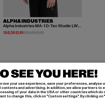
ALPHA INDUSTRIES
Alpha Industries MA-1 D-Tec Studio LW Bomberjacken
Derzeitiger Preis: 158,39 EUR
Aktionspreis: 239,99 EUR
158,39 EUR
239,99 EUR
O SEE YOU HERE!
H AN,
rove your use experience, save your preferences, analyse u
ontents and advertising. In addition, we allow partners to e
ocessing of your data in the USA or other countries which do 
IERT
ant to change this, click on "Custom settings". By clicking on 