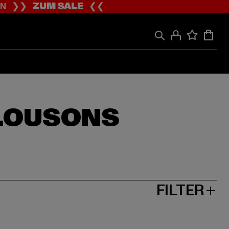
ION ❯❯
ZUM SALE
❮❮
BLOUSONS
FILTER