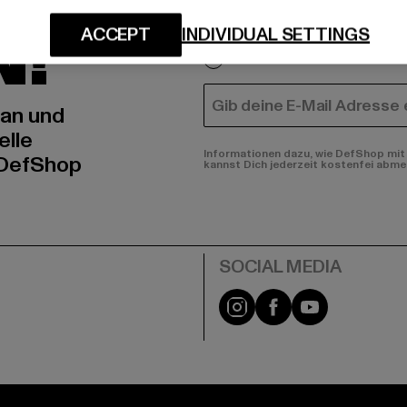
An welchen Produkten bist
N!
ACCEPT
INDIVIDUAL SETTINGS
MÄNNER
FRAUEN
E-MAIL
 an und
elle
Informationen dazu, wie DefShop mit 
 DefShop
kannst Dich jederzeit kostenfei abme
e
Instagram
Facebook
YouTube