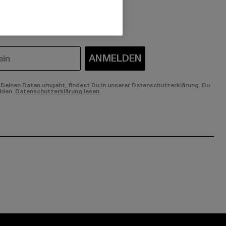
 du interessiert?
ANMELDEN
Deinen Daten umgeht, findest Du in unserer Datenschutzerklärung. Du
lden.
Datenschutzerklärung lesen.