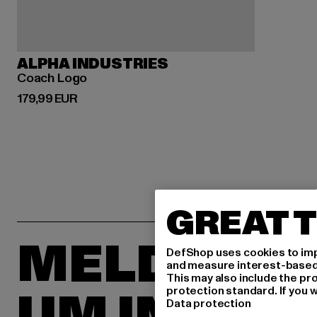
ALPHA INDUSTRIES
Coach Logo
Derzeitiger Preis: 179,99 EUR
179,99 EUR
GREAT T
MELDE DIC
DefShop uses cookies to imp
and measure interest-based c
This may also include the pr
UM INSPIR
protection standard. If you w
Data protection