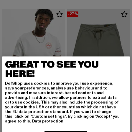
-27%
GREAT TO SEE YOU
HERE!
DefShop uses cookies to improve your use experience,
save your preferences, analyse use behaviour and to
provide and measure interest-based contents and
ALPHA INDUSTRIES
ALPHA INDUSTRIES
advertising. In addition, we allow partners to extract data
RBF Back Stripe
Basic Short Small Logo II
or to use cookies. This may also include the processing of
your data in the USA or other countries which do not have
Derzeitiger Preis: 42,74 EUR
Derzeitiger Preis: 32,84 EUR
Aktionspreis:
42,74 EUR
32,84 EUR
44,99 EUR
the EU data protection standard. If you want to change
this, click on "Custom settings". By clicking on "Accept" you
agree to this.
Data protection