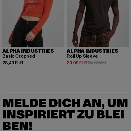
ALPHA INDUSTRIES
ALPHA INDUSTRIES
Basic Cropped
Roll Up Sleeve
Derzeitiger Preis: 28,49 EUR
Derzeitiger Preis: 29,99 EUR
Aktionspreis:
28,49 EUR
29,99 EUR
39,99 EUR
MELDE DICH AN, UM
INSPIRIERT ZU BLEI
BEN!