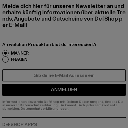
Melde dich hier für unseren Newsletter an und
erhalte künftig Informationen über aktuelle Tre
nds, Angebote und Gutscheine von DefShop p
er E-Mail!
An welchen Produkten bist du interessiert?
MÄNNER
FRAUEN
E-MAIL
ANMELDEN
Informationen dazu, wie DefShop mit Deinen Daten umgeht, findest Du
in unserer Datenschutzerklärung. Du kannst Dich jederzeit kostenfei
abmelden.
Datenschutzerklärung lesen.