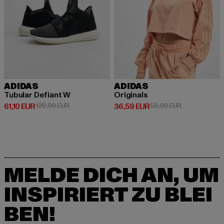
ADIDAS
ADIDAS
Tubular Defiant W
Originals
Derzeitiger Preis: 61,10 EUR
Aktionspreis: 129,99 EUR
Derzeitiger Preis: 36,59 EUR
Aktionspreis:
61,10 EUR
129,99 EUR
36,59 EUR
59,99 EUR
MELDE DICH AN, UM
INSPIRIERT ZU BLEI
BEN!