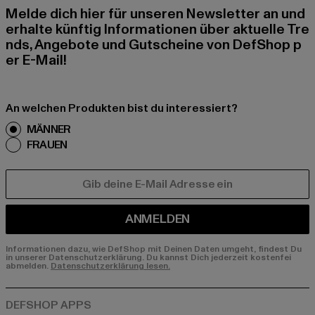
Melde dich hier für unseren Newsletter an und
erhalte künftig Informationen über aktuelle Tre
nds, Angebote und Gutscheine von DefShop p
er E-Mail!
An welchen Produkten bist du interessiert?
MÄNNER
FRAUEN
E-MAIL
ANMELDEN
Informationen dazu, wie DefShop mit Deinen Daten umgeht, findest Du
in unserer Datenschutzerklärung. Du kannst Dich jederzeit kostenfei
abmelden.
Datenschutzerklärung lesen.