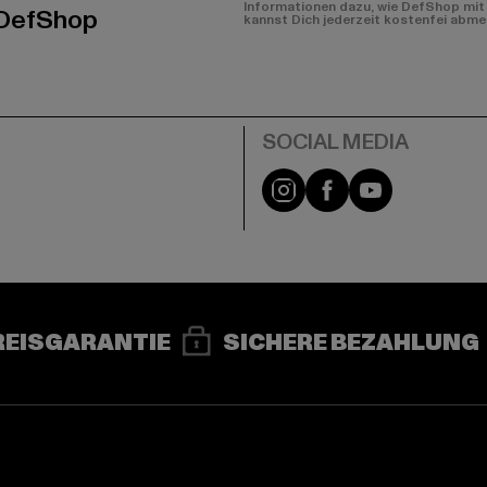
Informationen dazu, wie DefShop mit 
 DefShop
kannst Dich jederzeit kostenfei abme
e
Instagram
Facebook
YouTube
REISGARANTIE
SICHERE BEZAHLUNG