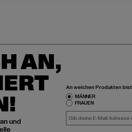
H AN,
IERT
An welchen Produkten bist
N!
MÄNNER
FRAUEN
E-MAIL
 an und
elle