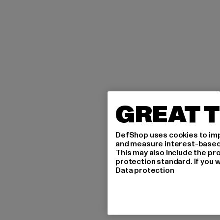
GREAT T
DefShop uses cookies to imp
and measure interest-based c
This may also include the pr
protection standard. If you w
Data protection