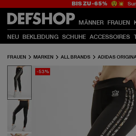
BIS ZU -65%
😲💥 Sum
MÄNNER
FRAUEN
NEU
BEKLEIDUNG
SCHUHE
ACCESSOIRES
FRAUEN
MARKEN
ALL BRANDS
ADIDAS ORIGIN
-53%