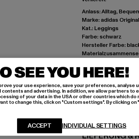
Anlass: Alltag, Beque
Marke: adidas Origina
Kat.: Leggings
Farbe: schwarz
Hersteller Farbe: blac
Materialzusammenset
Art.Nr: HT5969-0000
O SEE YOU HERE!
Hersteller: Adidas AG 
rove your use experience, save your preferences, analyse u
Adi-Dassler-Straße 1 
ontents and advertising. In addition, we allow partners to e
ocessing of your data in the USA or other countries which do 
ant to change this, click on "Custom settings". By clicking on 
GRÖSSE 
PFLEGEHINWE
ACCEPT
INDIVIDUAL SETTINGS
LIEFERUNG &