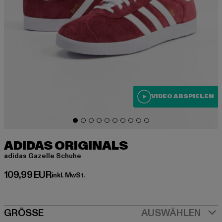
VIDEO ABSPIELEN
ADIDAS ORIGINALS
adidas Gazelle Schuhe
Derzeitiger Preis: 109,99 EUR
109,99 EUR
inkl. MwSt.
SIZE
GRÖSSE
AUSWÄHLEN