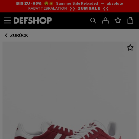
BIS ZU -65%
😲💥 Summer Sale Reloaded — absolute
Zum
Zum
RABATTESKALATION ❯❯
ZUM SALE
❮❮
Inhalt
Fußzeile
springen
springen
ZURÜCK