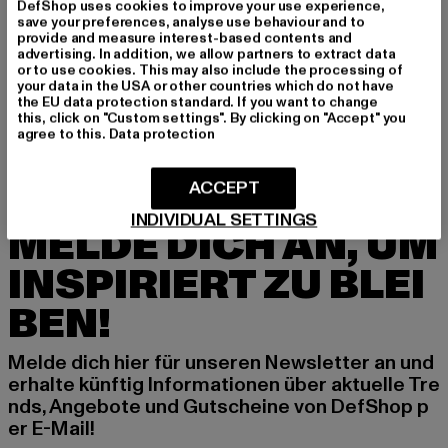
DefShop uses cookies to improve your use experience,
save your preferences, analyse use behaviour and to
GRÖSSE & PASSFORM
provide and measure interest-based contents and
advertising. In addition, we allow partners to extract data
LIEFERUNG & RÜCKGABE
or to use cookies. This may also include the processing of
your data in the USA or other countries which do not have
the EU data protection standard. If you want to change
this, click on "Custom settings". By clicking on "Accept" you
agree to this.
Data protection
ACCEPT
INDIVIDUAL SETTINGS
MELDE DICH AN, UM
INSPIRIERT ZU BLEI
BEN!
Melde dich hier für unseren Newsletter an und
erhalte künftig Informationen über aktuelle Tre
nds, Angebote und Gutscheine von DefShop p
er E-Mail!