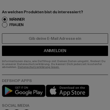
An welchen Produkten bist du interessiert?
MÄNNER
FRAUEN
E-MAIL
ANMELDEN
Informationen dazu, wie DefShop mit Deinen Daten umgeht, findest Du
in unserer Datenschutzerklärung. Du kannst Dich jederzeit kostenfei
abmelden.
Datenschutzerklärung lesen.
Play market
App store