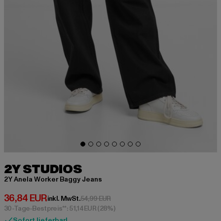
2Y STUDIOS
2Y Anela Worker Baggy Jeans
Derzeitiger Preis: 36,84 EUR
36,84 EUR
Aktionspreis: 54,99 EUR
inkl. MwSt.
54,99 EUR
30-Tage-Bestpreis**: 51,14 EUR
(28%)
Sofort lieferbar!