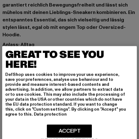
garantiert reichlich Bewegungsfreiheit und lässt sich
mühelos mit deinen Lieblings-Sneakern kombinieren. Ein
entspanntes Essential, das sich vielseitig und lässig
stylen lässt, egal ob mit engem Top oder Oversized-
Hoodie.
Anlass: Alltag
GREAT TO SEE YOU
Schnitt: Normal
Marke: 2Y Studios
HERE!
Kat.: Apparel
Farbe: schwarz
DefShop uses cookies to improve your use experience,
save your preferences, analyse use behaviour and to
Hersteller Farbe: black
provide and measure interest-based contents and
Materialzusammensetzung: 100% Baumwolle
advertising. In addition, we allow partners to extract data
or to use cookies. This may also include the processing of
Art.Nr: WJ-B-10001-00007
your data in the USA or other countries which do not have
the EU data protection standard. If you want to change
this, click on "Custom settings". By clicking on "Accept" you
Hersteller: 2Y Premium GmbH |
info@2y-studios.com
agree to this.
Data protection
Hollefeldstraße 16 | 48282 Emsdetten | DE
ACCEPT