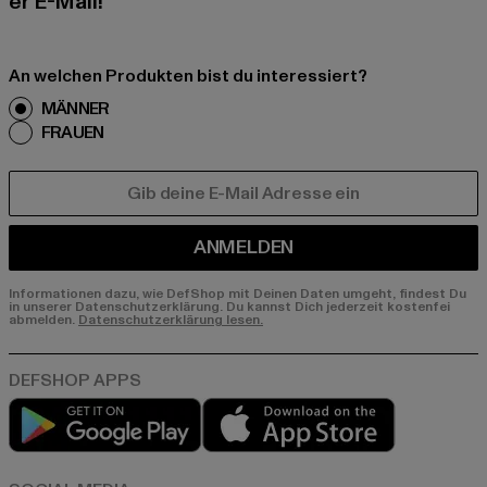
er E-Mail!
An welchen Produkten bist du interessiert?
MÄNNER
FRAUEN
E-MAIL
ANMELDEN
Informationen dazu, wie DefShop mit Deinen Daten umgeht, findest Du
in unserer Datenschutzerklärung. Du kannst Dich jederzeit kostenfei
abmelden.
Datenschutzerklärung lesen.
Play market
App store