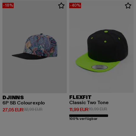
-18%
-40%
FLEXFIT
DJINNS
Classic Two Tone
6P SB Colourexplo
Derzeitiger Preis: 11,99 EUR
Aktionspreis: 1
11,99 EUR
19,99 EUR
Derzeitiger Preis: 27,05 EUR
Aktionspreis: 32,99 EUR
27,05 EUR
32,99 EUR
100% verfügbar