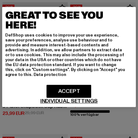
-20%
-20%
GREAT TO SEE YOU
HERE!
DefShop uses cookies to improve your use experience,
save your preferences, analyse use behaviour and to
provide and measure interest-based contents and
advertising. In addition, we allow partners to extract data
or to use cookies. This may also include the processing of
your data in the USA or other countries which do not have
the EU data protection standard. If you want to change
this, click on "Custom settings". By clicking on "Accept" you
agree to this.
Data protection
ACCEPT
FLEXFIT
Classic Two Tone
INDIVIDUAL SETTINGS
DJINNS
Derzeitiger Preis: 15,99 EUR
Aktionspreis: 
15,99 EUR
19,99 EUR
5 Panel Snapback Cap Rubber Aztek
Derzeitiger Preis: 23,99 EUR
Aktionspreis: 29,99 EUR
23,99 EUR
29,99 EUR
100% verfügbar