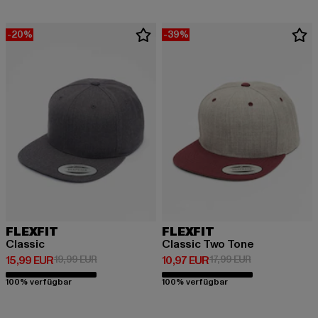
-20%
-39%
FLEXFIT
FLEXFIT
Classic
Classic Two Tone
Derzeitiger Preis: 15,99 EUR
Aktionspreis: 19,99 EUR
Derzeitiger Preis: 10,97 EUR
Aktionspreis: 1
15,99 EUR
19,99 EUR
10,97 EUR
17,99 EUR
100% verfügbar
100% verfügbar