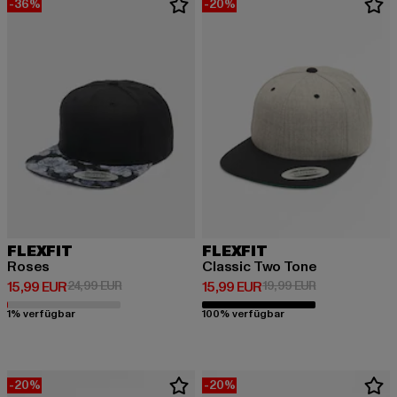
-36%
-20%
FLEXFIT
FLEXFIT
Roses
Classic Two Tone
Derzeitiger Preis: 15,99 EUR
Aktionspreis: 24,99 EUR
Derzeitiger Preis: 15,99 EUR
Aktionspreis: 
15,99 EUR
24,99 EUR
15,99 EUR
19,99 EUR
1% verfügbar
100% verfügbar
-20%
-20%