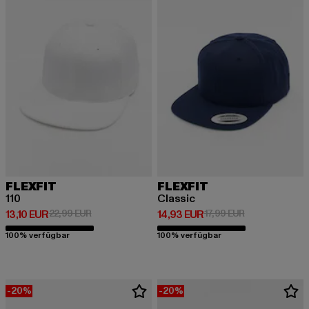
FLEXFIT
FLEXFIT
110
Classic
Derzeitiger Preis: 13,10 EUR
Aktionspreis: 22,99 EUR
Derzeitiger Preis: 14,93 EUR
Aktionspreis: 1
13,10 EUR
22,99 EUR
14,93 EUR
17,99 EUR
100% verfügbar
100% verfügbar
-20%
-20%