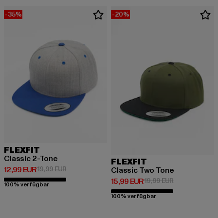
-35%
-20%
FLEXFIT
Classic 2-Tone
FLEXFIT
Derzeitiger Preis: 12,99 EUR
Aktionspreis: 19,99 EUR
12,99 EUR
19,99 EUR
Classic Two Tone
Derzeitiger Preis: 15,99 EUR
Aktionspreis: 
15,99 EUR
19,99 EUR
100% verfügbar
100% verfügbar