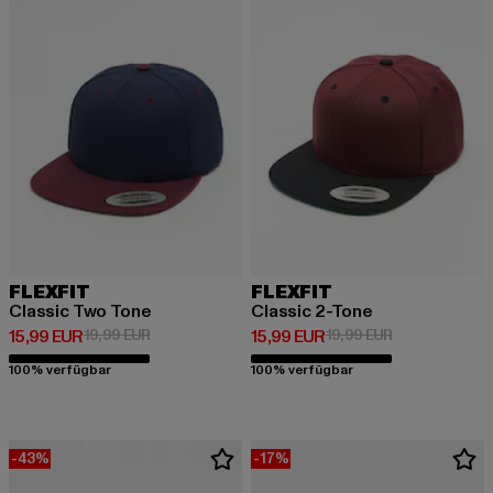
FLEXFIT
FLEXFIT
Classic Two Tone
Classic 2-Tone
Derzeitiger Preis: 15,99 EUR
Aktionspreis: 19,99 EUR
Derzeitiger Preis: 15,99 EUR
Aktionspreis: 
15,99 EUR
19,99 EUR
15,99 EUR
19,99 EUR
100% verfügbar
100% verfügbar
-43%
-17%