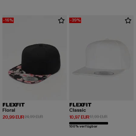
-16%
-39%
FLEXFIT
FLEXFIT
Floral
Classic
Derzeitiger Preis: 20,99 EUR
Aktionspreis: 24,99 EUR
Derzeitiger Preis: 10,97 EUR
Aktionspreis: 1
20,99 EUR
24,99 EUR
10,97 EUR
17,99 EUR
100% verfügbar