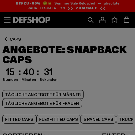
BIS ZU -65%
😲💥 Summer Sale Reloaded — absolute
Zum
Zum
Zum
RABATTESKALATION ❯❯
ZUM SALE
❮❮
Inhalt
Fußzeile
Produktraster
springen
springen
springen
CAPS
ANGEBOTE: SNAPBACK
CAPS
15
40
31
Stunden
Minuten
Sekunden
TÄGLICHE ANGEBOTE FÜR MÄNNER
TÄGLICHE ANGEBOTE FÜR FRAUEN
FITTED CAPS
FLEXFITTED CAPS
5 PANEL CAPS
TRUCK