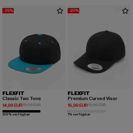
-25%
-20%
FLEXFIT
FLEXFIT
Classic Two Tone
Premium Curved Visor
Derzeitiger Preis: 14,99 EUR
Aktionspreis: 19,99 EUR
Derzeitiger Preis: 15,99 EUR
Aktionspreis: 
14,99 EUR
19,99 EUR
15,99 EUR
19,99 EUR
100% verfügbar
1% verfügbar