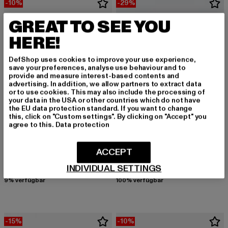
-10%
-29%
GREAT TO SEE YOU
HERE!
DefShop uses cookies to improve your use experience,
save your preferences, analyse use behaviour and to
provide and measure interest-based contents and
advertising. In addition, we allow partners to extract data
or to use cookies. This may also include the processing of
your data in the USA or other countries which do not have
the EU data protection standard. If you want to change
this, click on "Custom settings". By clicking on "Accept" you
agree to this.
Data protection
MISTER TEE
FLEXFIT
ACCEPT
Compton Curved
Premium 210 Fitted
Derzeitiger Preis: 26,99 EUR
Aktionspreis: 29,99 EUR
Derzeitiger Preis: 19,87 EUR
Aktionspreis: 
26,99 EUR
29,99 EUR
19,87 EUR
27,99 EUR
INDIVIDUAL SETTINGS
9% verfügbar
100% verfügbar
-15%
-10%