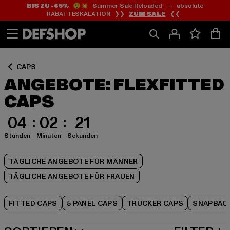
BIS ZU -65%
😲💥 Summer Sale Reloaded — absolute
Zum
Zum
Zum
RABATTESKALATION ❯❯
ZUM SALE
❮❮
Inhalt
Fußzeile
Produktraster
springen
springen
springen
CAPS
ANGEBOTE: FLEXFITTED
CAPS
04
02
20
Stunden
Minuten
Sekunden
TÄGLICHE ANGEBOTE FÜR MÄNNER
TÄGLICHE ANGEBOTE FÜR FRAUEN
FITTED CAPS
5 PANEL CAPS
TRUCKER CAPS
SNAPBAC