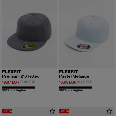
FLEXFIT
FLEXFIT
Premium 210 Fitted
Pastel Melange
Derzeitiger Preis: 19,87 EUR
Aktionspreis: 27,99 EUR
Derzeitiger Preis: 16,99 EUR
Aktionspreis: 
19,87 EUR
27,99 EUR
16,99 EUR
19,99 EUR
100% verfügbar
100% verfügbar
-20%
-39%