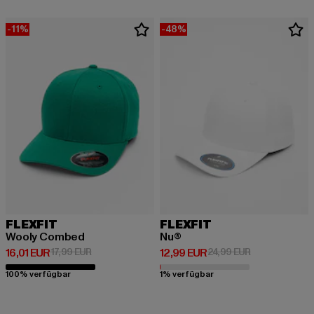
-11%
-48%
FLEXFIT
FLEXFIT
Wooly Combed
Nu®
Derzeitiger Preis: 16,01 EUR
Aktionspreis: 17,99 EUR
Derzeitiger Preis: 12,99 EUR
Aktionspreis: 
16,01 EUR
17,99 EUR
12,99 EUR
24,99 EUR
100% verfügbar
1% verfügbar