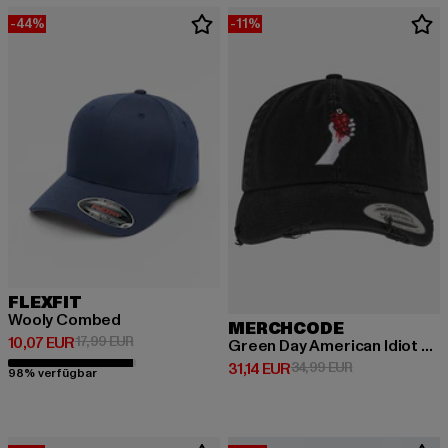
-44%
-11%
FLEXFIT
Wooly Combed
MERCHCODE
Derzeitiger Preis: 10,07 EUR
Aktionspreis: 17,99 EUR
10,07 EUR
17,99 EUR
Green Day American Idiot Symbol Dad Cap
Derzeitiger Preis: 31,14 EUR
Aktionspreis: 3
31,14 EUR
34,99 EUR
98% verfügbar