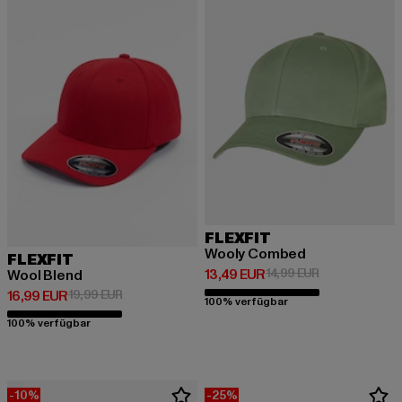
FLEXFIT
Wooly Combed
FLEXFIT
Derzeitiger Preis: 13,49 EUR
Aktionspreis: 
13,49 EUR
14,99 EUR
Wool Blend
Derzeitiger Preis: 16,99 EUR
Aktionspreis: 19,99 EUR
16,99 EUR
19,99 EUR
100% verfügbar
100% verfügbar
-10%
-25%