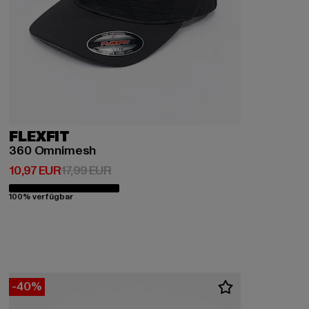
FLEXFIT
360 Omnimesh
Derzeitiger Preis: 10,97 EUR
Aktionspreis: 17,99 EUR
10,97 EUR
17,99 EUR
100% verfügbar
-40%