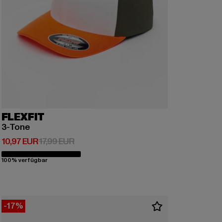
FLEXFIT
3-Tone
Derzeitiger Preis: 10,97 EUR
Aktionspreis: 17,99 EUR
10,97 EUR
17,99 EUR
100% verfügbar
-17%