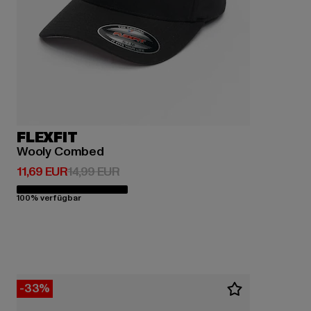
FLEXFIT
Wooly Combed
Derzeitiger Preis: 11,69 EUR
Aktionspreis: 14,99 EUR
11,69 EUR
14,99 EUR
100% verfügbar
-33%