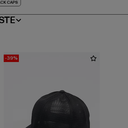
CK CAPS
STE
-39%