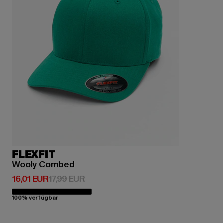
FLEXFIT
Wooly Combed
Derzeitiger Preis: 16,01 EUR
Aktionspreis: 17,99 EUR
16,01 EUR
17,99 EUR
100% verfügbar