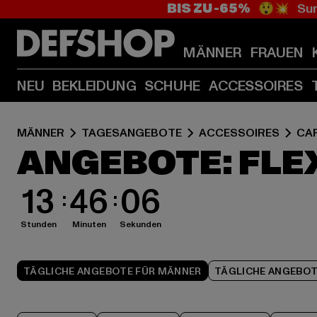
BIS ZU -65%
😲💥 Sum
MÄNNER
FRAUEN
NEU
BEKLEIDUNG
SCHUHE
ACCESSOIRES
MÄNNER
TAGESANGEBOTE
ACCESSOIRES
CA
ANGEBOTE: FLE
13
46
05
Stunden
Minuten
Sekunden
TÄGLICHE ANGEBOTE FÜR MÄNNER
TÄGLICHE ANGEBOT