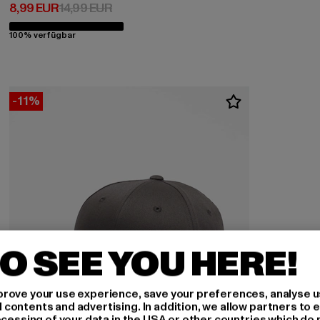
Derzeitiger Preis: 8,99 EUR
Aktionspreis: 14,99 EUR
8,99 EUR
14,99 EUR
100% verfügbar
-11%
O SEE YOU HERE!
rove your use experience, save your preferences, analyse u
ontents and advertising. In addition, we allow partners to e
ocessing of your data in the USA or other countries which do 