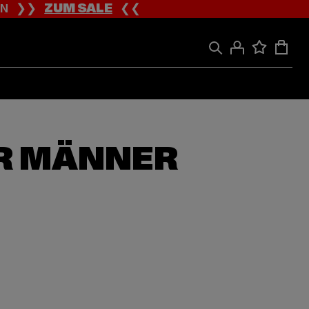
ION ❯❯
ZUM SALE
❮❮
ÜR MÄNNER