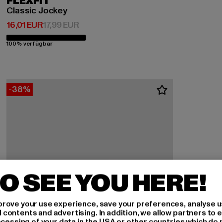
FLEXFIT
Classic Jockey
Derzeitiger Preis: 16,01 EUR
Aktionspreis: 17,99 EUR
16,01 EUR
17,99 EUR
100% verfügbar
-38%
O SEE YOU HERE!
rove your use experience, save your preferences, analyse u
ontents and advertising. In addition, we allow partners to e
ocessing of your data in the USA or other countries which do 