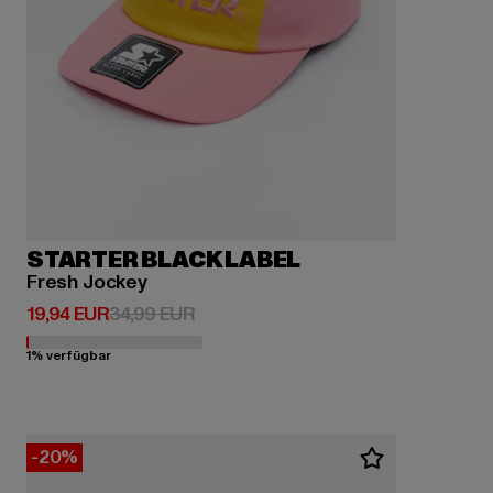
STARTER BLACK LABEL
Fresh Jockey
Derzeitiger Preis: 19,94 EUR
Aktionspreis: 34,99 EUR
19,94 EUR
34,99 EUR
1% verfügbar
-20%