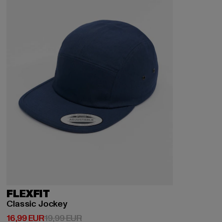
FLEXFIT
Classic Jockey
Derzeitiger Preis: 16,99 EUR
Aktionspreis: 19,99 EUR
16,99 EUR
19,99 EUR