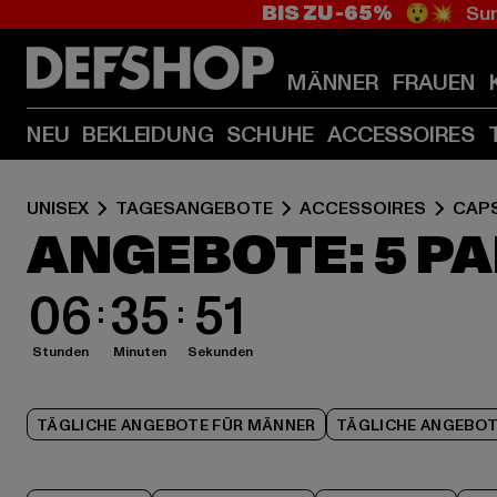
BIS ZU -65%
😲💥 Sum
MÄNNER
FRAUEN
NEU
BEKLEIDUNG
SCHUHE
ACCESSOIRES
UNISEX
TAGESANGEBOTE
ACCESSOIRES
CAP
ANGEBOTE: 5 P
06
35
48
Stunden
Minuten
Sekunden
TÄGLICHE ANGEBOTE FÜR MÄNNER
TÄGLICHE ANGEBOT