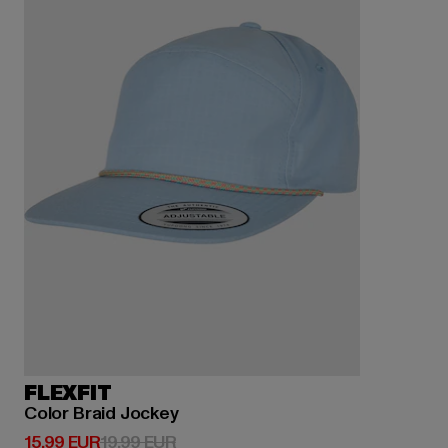
FLEXFIT
Color Braid Jockey
Derzeitiger Preis: 15,99 EUR
Aktionspreis: 19,99 EUR
15,99 EUR
19,99 EUR