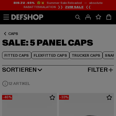
BIS ZU -65%
😲💥 Summer Sale Reloaded — absolute
Zum
Zum
Zum
RABATTESKALATION ❯❯
ZUM SALE
❮❮
Inhalt
Fußzeile
Produktraster
springen
springen
springen
CAPS
SALE: 5 PANEL CAPS
FITTED CAPS
FLEXFITTED CAPS
TRUCKER CAPS
SNAP
SORTIEREN
FILTER
BELIEBTESTE
12 ARTIKEL
-46%
-33%