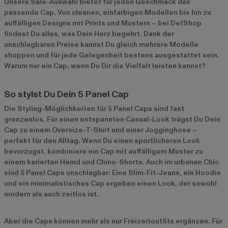
Unsere Sale-Auswahl bietet für jeden Geschmack das
passende Cap. Von cleanen, einfarbigen Modellen bis hin zu
auffälligen Designs mit Prints und Mustern – bei DefShop
findest Du alles, was Dein Herz begehrt. Dank der
unschlagbaren Preise kannst Du gleich mehrere Modelle
shoppen und für jede Gelegenheit bestens ausgestattet sein.
Warum nur ein Cap, wenn Du Dir die Vielfalt leisten kannst?
So stylst Du Dein 5 Panel Cap
Die Styling-Möglichkeiten für 5 Panel Caps sind fast
grenzenlos. Für einen entspannten Casual-Look trägst Du Dein
Cap zu einem Oversize-T-Shirt und einer Jogginghose –
perfekt für den Alltag. Wenn Du einen sportlicheren Look
bevorzugst, kombiniere ein Cap mit auffälligem Muster zu
einem karierten Hemd und Chino-Shorts. Auch im urbanen Chic
sind 5 Panel Caps unschlagbar: Eine Slim-Fit-Jeans, ein Hoodie
und ein minimalistisches Cap ergeben einen Look, der sowohl
modern als auch zeitlos ist.
Aber die Caps können mehr als nur Freizeitoutfits ergänzen. Für