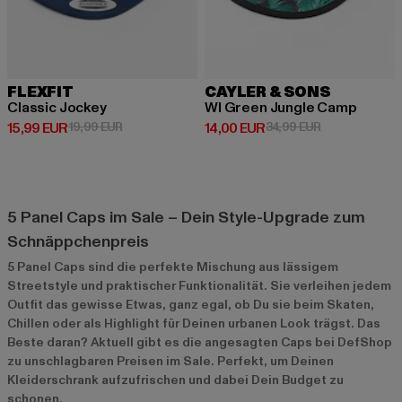
FLEXFIT
CAYLER & SONS
Classic Jockey
Wl Green Jungle Camp
Derzeitiger Preis: 15,99 EUR
Aktionspreis: 19,99 EUR
Derzeitiger Preis: 14,00 EUR
Aktionspreis: 
15,99 EUR
19,99 EUR
14,00 EUR
34,99 EUR
5 Panel Caps im Sale – Dein Style-Upgrade zum
Schnäppchenpreis
5 Panel Caps sind die perfekte Mischung aus lässigem
Streetstyle und praktischer Funktionalität. Sie verleihen jedem
Outfit das gewisse Etwas, ganz egal, ob Du sie beim Skaten,
Chillen oder als Highlight für Deinen urbanen Look trägst. Das
Beste daran? Aktuell gibt es die angesagten Caps bei DefShop
zu unschlagbaren Preisen im Sale. Perfekt, um Deinen
Kleiderschrank aufzufrischen und dabei Dein Budget zu
schonen.