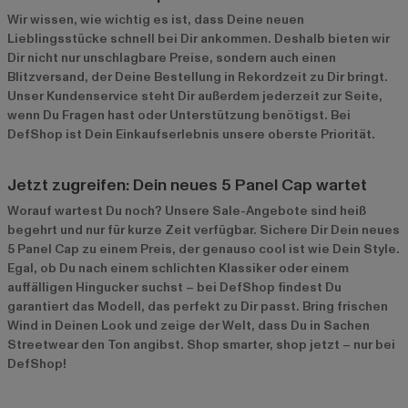
Wir wissen, wie wichtig es ist, dass Deine neuen
Lieblingsstücke schnell bei Dir ankommen. Deshalb bieten wir
Dir nicht nur unschlagbare Preise, sondern auch einen
Blitzversand, der Deine Bestellung in Rekordzeit zu Dir bringt.
Unser Kundenservice steht Dir außerdem jederzeit zur Seite,
wenn Du Fragen hast oder Unterstützung benötigst. Bei
DefShop ist Dein Einkaufserlebnis unsere oberste Priorität.
Jetzt zugreifen: Dein neues 5 Panel Cap wartet
Worauf wartest Du noch? Unsere Sale-Angebote sind heiß
begehrt und nur für kurze Zeit verfügbar. Sichere Dir Dein neues
5 Panel Cap zu einem Preis, der genauso cool ist wie Dein Style.
Egal, ob Du nach einem schlichten Klassiker oder einem
auffälligen Hingucker suchst – bei DefShop findest Du
garantiert das Modell, das perfekt zu Dir passt. Bring frischen
Wind in Deinen Look und zeige der Welt, dass Du in Sachen
Streetwear den Ton angibst. Shop smarter, shop jetzt – nur bei
DefShop!