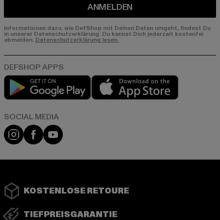
ANMELDEN
Informationen dazu, wie DefShop mit Deinen Daten umgeht, findest Du
in unserer Datenschutzerklärung. Du kannst Dich jederzeit kostenfei
abmelden.
Datenschutzerklärung lesen.
Play market
App store
Instagram
Facebook
YouTube
KOSTENLOSE RETOURE
TIEFPREISGARANTIE