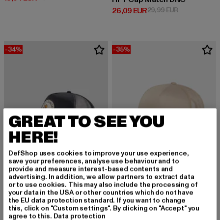
Derzeitiger Preis: 26,09 EUR
Aktionspreis:
26,09 EUR
29,99 EUR
-34%
-35%
GREAT TO SEE YOU
HERE!
DefShop uses cookies to improve your use experience,
save your preferences, analyse use behaviour and to
provide and measure interest-based contents and
advertising. In addition, we allow partners to extract data
or to use cookies. This may also include the processing of
FLEXFIT
your data in the USA or other countries which do not have
Retro
DJINNS
the EU data protection standard. If you want to change
Derzeitiger Preis: 12,99 EUR
Aktionspreis: 
12,99 EUR
19,99 EUR
Skaterboy
this, click on "Custom settings". By clicking on "Accept" you
agree to this.
Data protection
Derzeitiger Preis: 21,11 EUR
Aktionspreis: 31,99 EUR
21,11 EUR
31,99 EUR