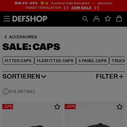
BIS ZU -65%
😲💥 Summer Sale Reloaded — absolute
Zum
Zum
Zum
RABATTESKALATION ❯❯
ZUM SALE
❮❮
Inhalt
Fußzeile
Produktraster
springen
springen
springen
ACCESSOIRES
SALE: CAPS
FITTED CAPS
FLEXFITTED CAPS
5 PANEL CAPS
TRUCK
SORTIEREN
FILTER
BELIEBTESTE
814 ARTIKEL
-22%
-20%