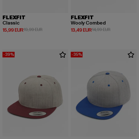
FLEXFIT
FLEXFIT
Classic
Wooly Combed
Derzeitiger Preis: 15,99 EUR
Aktionspreis: 19,99 EUR
Derzeitiger Preis: 13,49 EUR
Aktionspreis: 
15,99 EUR
19,99 EUR
13,49 EUR
14,99 EUR
-39%
-35%