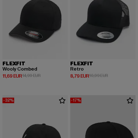
FLEXFIT
FLEXFIT
Wooly Combed
Retro
Derzeitiger Preis: 11,69 EUR
Aktionspreis: 14,99 EUR
Derzeitiger Preis: 8,79 EUR
Aktionspreis: 1
11,69 EUR
14,99 EUR
8,79 EUR
10,99 EUR
-32%
-17%