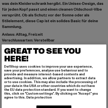
was dein Kleiderschrank hergibt. Ein Unisex-Design, das
für jeden Kopf passt und einen cleanen Oldschool-Vibe
versprüht. Ob als Schutz vor der Sonne oder als
Stilelement, diese Cap ist ein solides Basic für deine
Sammlung.
Anlass: Alltag, Freizeit
Verschlussarten: Verstellbar
Details: Feuchtigkeit absorbierendes Schweißband,
GREAT TO SEE YOU
Gestickte Luftlöcher
HERE!
Marke: Flexfit
Kat.: 5-Panel
DefShop uses cookies to improve your use experience,
Farbe: blau
save your preferences, analyse use behaviour and to
provide and measure interest-based contents and
Hersteller Farbe: navy
advertising. In addition, we allow partners to extract data
Materialzusammensetzung: 100% Baumwolle
or to use cookies. This may also include the processing of
your data in the USA or other countries which do not have
Art.Nr: 7005-00155
the EU data protection standard. If you want to change
this, click on "Custom settings". By clicking on "Accept" you
agree to this.
Data protection
Hersteller: TB International GmbH |
info@tbint.de
Dr.-Robert-Murjahn-Straße 7 | 64372 Ober-Ramstadt |