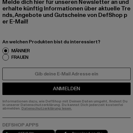
Melde dich hier für unseren Newsletter an und
erhalte künftig Informationen über aktuelle Tre
nds, Angebote und Gutscheine von DefShop p
er E-Mail!
An welchen Produkten bist du interessiert?
MÄNNER
FRAUEN
E-MAIL
ANMELDEN
Informationen dazu, wie DefShop mit Deinen Daten umgeht, findest Du
in unserer Datenschutzerklärung. Du kannst Dich jederzeit kostenfei
abmelden.
Datenschutzerklärung lesen.