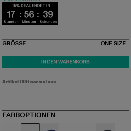
-15% DEAL ENDET IN
17
56
39
Stunden
Minuten
Sekunden
SIZE
GRÖSSE
ONE SIZE
IN DEN WARENKORB
Artikel fällt normal aus
FARBOPTIONEN