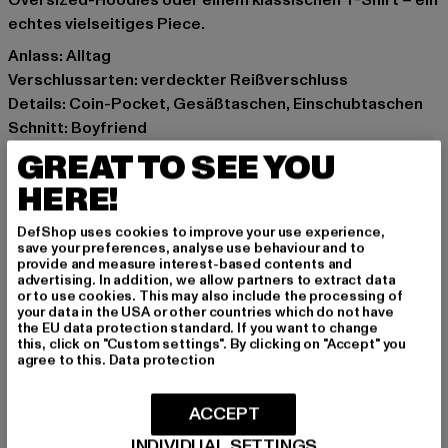
Oversized-Hoodies oder einem klassischen T-Shirt – ein
echtes vielseitiges Piece.
Anlass: Alltag
Verschlussarten: verdeckter Reißverschluss
Details: Coin-Pocket, Gesäßtaschen, Einschubtaschen
Schnitt: Boyfriend
Marke: 2Y Premium
GREAT TO SEE YOU
Kat.: Anti Fit Jeans
HERE!
Farbe: blau
Hersteller Farbe: blue
DefShop uses cookies to improve your use experience,
Materialzusammensetzung: 97% Baumwolle, 3%
save your preferences, analyse use behaviour and to
provide and measure interest-based contents and
Elasthan
advertising. In addition, we allow partners to extract data
Art.Nr: B8910-00064
or to use cookies. This may also include the processing of
your data in the USA or other countries which do not have
the EU data protection standard. If you want to change
Hersteller: 2Y Premium GmbH |
info@2y-studios.com
this, click on "Custom settings". By clicking on "Accept" you
agree to this.
Data protection
Hollefeldstraße 16 | 48282 Emsdetten | DE
ACCEPT
GRÖSSE & PASSFORM
INDIVIDUAL SETTINGS