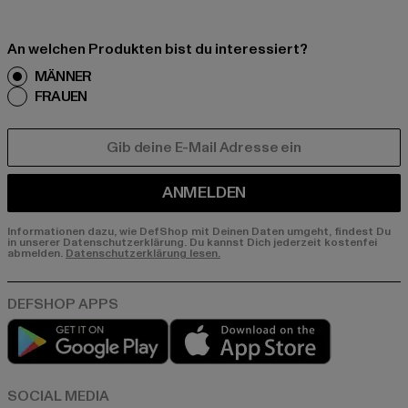
An welchen Produkten bist du interessiert?
MÄNNER
FRAUEN
E-MAIL
ANMELDEN
Informationen dazu, wie DefShop mit Deinen Daten umgeht, findest Du
in unserer Datenschutzerklärung. Du kannst Dich jederzeit kostenfei
abmelden.
Datenschutzerklärung lesen.
Play market
App store