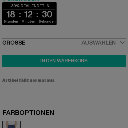
-30% DEAL ENDET IN
18
12
29
Stunden
Minuten
Sekunden
SIZE
GRÖSSE
AUSWÄHLEN
IN DEN WARENKORB
Artikel fällt normal aus
FARBOPTIONEN