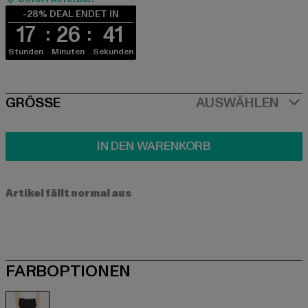
-28% DEAL ENDET IN
17
26
41
Stunden
Minuten
Sekunden
SIZE
GRÖSSE
AUSWÄHLEN
IN DEN WARENKORB
Artikel fällt normal aus
FARBOPTIONEN