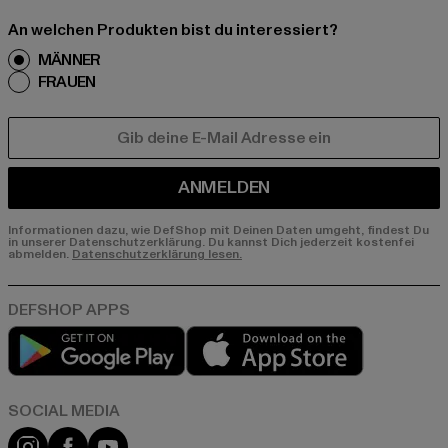
An welchen Produkten bist du interessiert?
MÄNNER
FRAUEN
E-MAIL
ANMELDEN
Informationen dazu, wie DefShop mit Deinen Daten umgeht, findest Du
in unserer Datenschutzerklärung. Du kannst Dich jederzeit kostenfei
abmelden.
Datenschutzerklärung lesen.
Play market
App store
Instagram
Facebook
YouTube