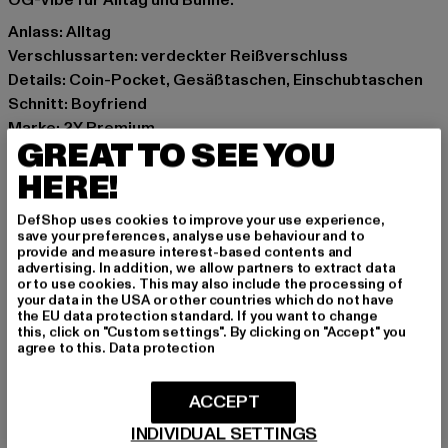
OG-Vibe für Alltag und Bühne.
Anlass: Alltag
Verschlussarten: verdeckter Reißverschluss
Details: Coin-Pocket, Gesäßtaschen, Einschubtaschen
Schnitt: Boyfriend
Marke: 2Y Premium
GREAT TO SEE YOU
Kat.: Anti Fit Jeans
Farbe: schwarz
HERE!
Hersteller Farbe: black
DefShop uses cookies to improve your use experience,
Materialzusammensetzung: 97% Baumwolle, 3%
save your preferences, analyse use behaviour and to
Elasthan
provide and measure interest-based contents and
advertising. In addition, we allow partners to extract data
Art.Nr: B8898-00007
or to use cookies. This may also include the processing of
your data in the USA or other countries which do not have
the EU data protection standard. If you want to change
Hersteller: 2Y Premium GmbH |
info@2y-studios.com
this, click on "Custom settings". By clicking on "Accept" you
Hollefeldstraße 16 | 48282 Emsdetten | DE
agree to this.
Data protection
ACCEPT
GRÖSSE & PASSFORM
INDIVIDUAL SETTINGS