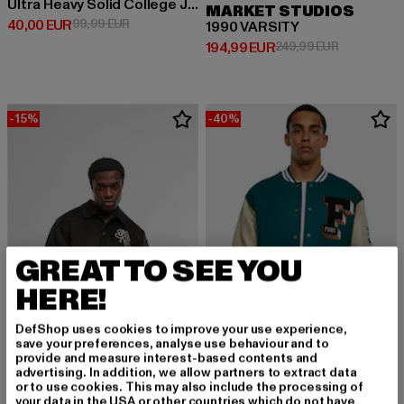
Ultra Heavy Solid College Jacket
MARKET STUDIOS
Derzeitiger Preis: 40,00 EUR
Aktionspreis: 99,99 EUR
40,00 EUR
99,99 EUR
1990 VARSITY
Derzeitiger Preis: 194,99 EUR
Aktionsprei
194,99 EUR
249,99 EUR
-15%
-40%
GREAT TO SEE YOU
HERE!
DefShop uses cookies to improve your use experience,
save your preferences, analyse use behaviour and to
provide and measure interest-based contents and
advertising. In addition, we allow partners to extract data
or to use cookies. This may also include the processing of
KARL KANI
FUBU
your data in the USA or other countries which do not have