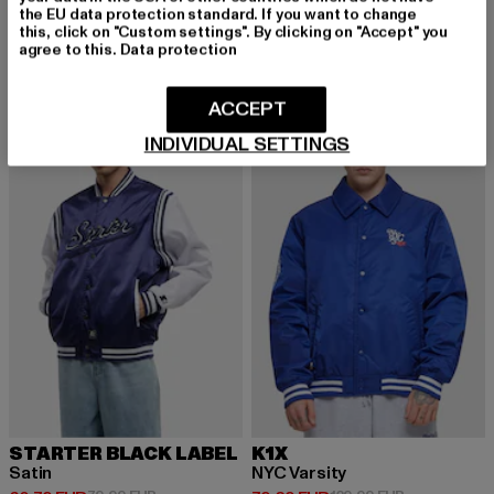
Kani Legacy Faux Suede Bowling Jacket
FM233-009-2 FUBU College Varsity Jacket
the EU data protection standard. If you want to change
Derzeitiger Preis: 93,49 EUR
Aktionspreis: 109,99 EUR
Derzeitiger Preis: 101,99 EUR
Aktionspreis
93,49 EUR
109,99 EUR
101,99 EUR
169,99 EUR
this, click on "Custom settings". By clicking on "Accept" you
agree to this.
Data protection
ACCEPT
-24%
-39%
INDIVIDUAL SETTINGS
STARTER BLACK LABEL
K1X
Satin
NYC Varsity