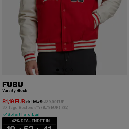
FUBU
Varsity Block
Derzeitiger Preis: 81,19 EUR
81,19 EUR
Aktionspreis: 139,99 EUR
inkl. MwSt.
139,99 EUR
30-Tage-Bestpreis**: 79,79 EUR
(-2%)
Sofort lieferbar!
-42% DEAL ENDET IN