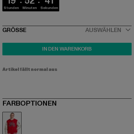
19
52
41
Stunden
Minuten
Sekunden
SIZE
GRÖSSE
AUSWÄHLEN
IN DEN WARENKORB
Artikel fällt normal aus
FARBOPTIONEN