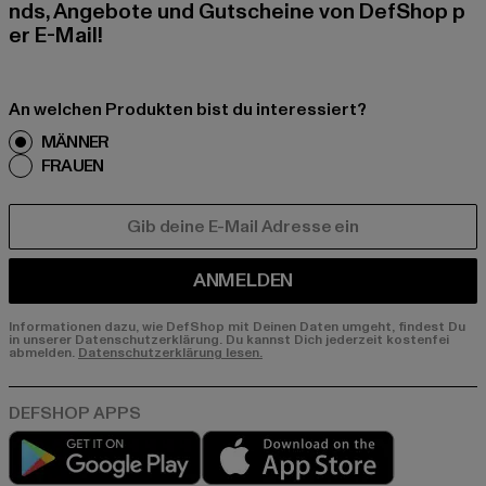
nds, Angebote und Gutscheine von DefShop p
er E-Mail!
An welchen Produkten bist du interessiert?
MÄNNER
FRAUEN
E-MAIL
ANMELDEN
Informationen dazu, wie DefShop mit Deinen Daten umgeht, findest Du
in unserer Datenschutzerklärung. Du kannst Dich jederzeit kostenfei
abmelden.
Datenschutzerklärung lesen.
Play market
App store