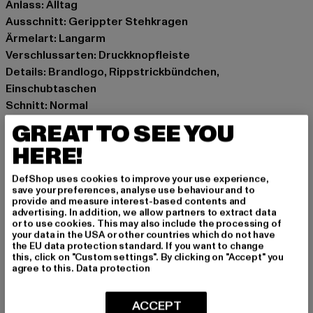
Anlass: Alltag
Ausschnitt: Gerippter Stehkragen
Ärmelart: Langarm
Verschlussarten: Druckknopfleiste
Details: Brandlogo, Rippstrickbündchen,
Einschubtaschen
Schnitt: Normal
Marke: Fubu
GREAT TO SEE YOU
Kat.: College Jacken
HERE!
Farbe: rot
Hersteller Farbe: red/offwhite
DefShop uses cookies to improve your use experience,
Materialzusammensetzung: 70% Polyester, 30% Wolle,
save your preferences, analyse use behaviour and to
provide and measure interest-based contents and
100% Polyester
advertising. In addition, we allow partners to extract data
Art.Nr: 60750016-04579
or to use cookies. This may also include the processing of
your data in the USA or other countries which do not have
the EU data protection standard. If you want to change
Hersteller: Urban Styles Agency GmbH & Co. KG |
this, click on "Custom settings". By clicking on "Accept" you
agree to this.
Data protection
agentur@urbanstylesagency.com
Schanzenstraße 41 | 51063 Köln | DE
ACCEPT