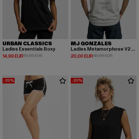
URBAN CLASSICS
MJ GONZALES
Ladies Essentials Boxy
Ladies Metamorphose V2 x Heavy Oversized
Derzeitiger Preis: 14,99 EUR
Aktionspreis: 19,99 EUR
Derzeitiger Preis: 20,00 EUR
Aktionspreis:
14,99 EUR
19,99 EUR
20,00 EUR
49,99 EUR
-20%
-20%