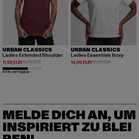
URBAN CLASSICS
URBAN CLASSICS
Ladies Extended Shoulder
Ladies Essentials Boxy
Derzeitiger Preis: 11,99 EUR
Aktionspreis: 14,99 EUR
Derzeitiger Preis: 14,99 EUR
Aktionspreis: 
11,99 EUR
14,99 EUR
14,99 EUR
19,99 EUR
64% verfügbar
MELDE DICH AN, UM
INSPIRIERT ZU BLEI