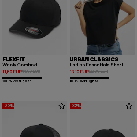
FLEXFIT
URBAN CLASSICS
Wooly Combed
Ladies Essentials Short
Derzeitiger Preis: 11,69 EUR
Aktionspreis: 14,99 EUR
Derzeitiger Preis: 13,10 EUR
Aktionspreis: 2
11,69 EUR
14,99 EUR
13,10 EUR
22,99 EUR
100% verfügbar
100% verfügbar
-20%
-32%