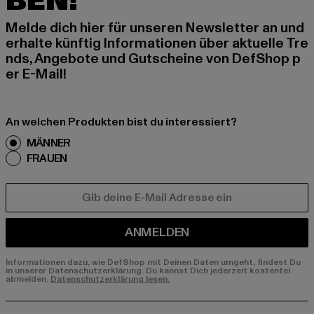
BEN!
Melde dich hier für unseren Newsletter an und
erhalte künftig Informationen über aktuelle Tre
nds, Angebote und Gutscheine von DefShop p
er E-Mail!
An welchen Produkten bist du interessiert?
MÄNNER
FRAUEN
E-MAIL
ANMELDEN
Informationen dazu, wie DefShop mit Deinen Daten umgeht, findest Du
in unserer Datenschutzerklärung. Du kannst Dich jederzeit kostenfei
abmelden.
Datenschutzerklärung lesen.