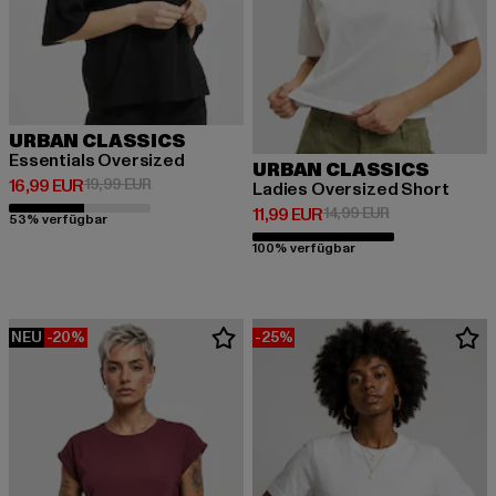
URBAN CLASSICS
Essentials Oversized
URBAN CLASSICS
Derzeitiger Preis: 16,99 EUR
Aktionspreis: 19,99 EUR
16,99 EUR
19,99 EUR
Ladies Oversized Short
Derzeitiger Preis: 11,99 EUR
Aktionspreis: 1
11,99 EUR
14,99 EUR
53% verfügbar
100% verfügbar
NEU
-20%
-25%