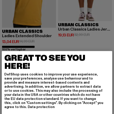
URBAN CLASSICS
Urban Classics Ladies Jersey Skort
URBAN CLASSICS
Derzeitiger Preis: 19,13 EUR
Aktionspreis: 3
19,13 EUR
32,99 EUR
Ladies Extended Shoulder
Derzeitiger Preis: 13,04 EUR
Aktionspreis: 14,99 EUR
13,04 EUR
14,99 EUR
100% verfügbar
GREAT TO SEE YOU
HERE!
-13%
-14%
DefShop uses cookies to improve your use experience,
save your preferences, analyse use behaviour and to
provide and measure interest-based contents and
advertising. In addition, we allow partners to extract data
or to use cookies. This may also include the processing of
your data in the USA or other countries which do not have
the EU data protection standard. If you want to change
this, click on "Custom settings". By clicking on "Accept" you
agree to this.
Data protection