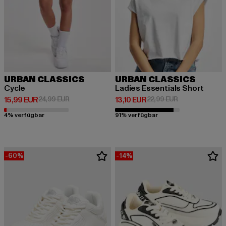
URBAN CLASSICS
URBAN CLASSICS
Cycle
Ladies Essentials Short
Derzeitiger Preis: 15,99 EUR
Aktionspreis: 24,99 EUR
Derzeitiger Preis: 13,10 EUR
Aktionspreis: 2
15,99 EUR
24,99 EUR
13,10 EUR
22,99 EUR
4% verfügbar
91% verfügbar
-60%
-14%