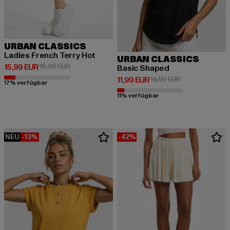
URBAN CLASSICS
Ladies French Terry Hot
URBAN CLASSICS
Derzeitiger Preis: 15,99 EUR
Aktionspreis: 19,99 EUR
15,99 EUR
19,99 EUR
Basic Shaped
Derzeitiger Preis: 11,99 EUR
Aktionspreis: 1
11,99 EUR
14,99 EUR
17% verfügbar
11% verfügbar
NEU
-13%
-42%