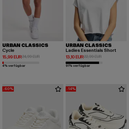
URBAN CLASSICS
URBAN CLASSICS
Cycle
Ladies Essentials Short
Derzeitiger Preis: 15,99 EUR
Aktionspreis: 24,99 EUR
Derzeitiger Preis: 13,10 EUR
Aktionspreis: 2
15,99 EUR
24,99 EUR
13,10 EUR
22,99 EUR
4% verfügbar
91% verfügbar
-60%
-14%