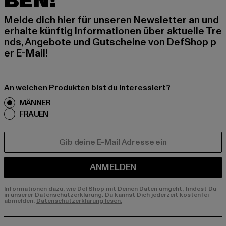
BEN!
Melde dich hier für unseren Newsletter an und
erhalte künftig Informationen über aktuelle Tre
nds, Angebote und Gutscheine von DefShop p
er E-Mail!
An welchen Produkten bist du interessiert?
MÄNNER
FRAUEN
E-MAIL
ANMELDEN
Informationen dazu, wie DefShop mit Deinen Daten umgeht, findest Du
in unserer Datenschutzerklärung. Du kannst Dich jederzeit kostenfei
abmelden.
Datenschutzerklärung lesen.