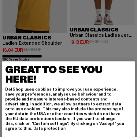
URBAN CLASSICS
Urban Classics Ladies Jersey Skort
URBAN CLASSICS
Derzeitiger Preis: 19,13 EUR
Aktionspreis: 3
19,13 EUR
32,99 EUR
Ladies Extended Shoulder
Derzeitiger Preis: 13,04 EUR
Aktionspreis: 14,99 EUR
13,04 EUR
14,99 EUR
100% verfügbar
GREAT TO SEE YOU
HERE!
-13%
-14%
DefShop uses cookies to improve your use experience,
save your preferences, analyse use behaviour and to
provide and measure interest-based contents and
advertising. In addition, we allow partners to extract data
or to use cookies. This may also include the processing of
your data in the USA or other countries which do not have
the EU data protection standard. If you want to change
this, click on "Custom settings". By clicking on "Accept" you
agree to this.
Data protection