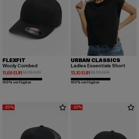
FLEXFIT
URBAN CLASSICS
Wooly Combed
Ladies Essentials Short
Derzeitiger Preis: 11,69 EUR
Aktionspreis: 14,99 EUR
Derzeitiger Preis: 13,10 EUR
Aktionspreis: 2
11,69 EUR
14,99 EUR
13,10 EUR
22,99 EUR
100% verfügbar
100% verfügbar
-20%
-32%