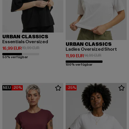
URBAN CLASSICS
Essentials Oversized
URBAN CLASSICS
Derzeitiger Preis: 16,99 EUR
Aktionspreis: 19,99 EUR
16,99 EUR
19,99 EUR
Ladies Oversized Short
Derzeitiger Preis: 11,99 EUR
Aktionspreis: 1
11,99 EUR
14,99 EUR
53% verfügbar
100% verfügbar
NEU
-20%
-25%