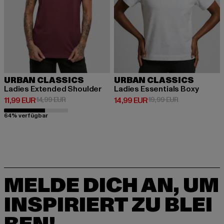
URBAN CLASSICS
URBAN CLASSICS
Ladies Extended Shoulder
Ladies Essentials Boxy
Derzeitiger Preis: 11,99 EUR
Aktionspreis: 14,99 EUR
Derzeitiger Preis: 14,99 EUR
Aktionspreis: 
11,99 EUR
14,99 EUR
14,99 EUR
19,99 EUR
64% verfügbar
MELDE DICH AN, UM
INSPIRIERT ZU BLEI