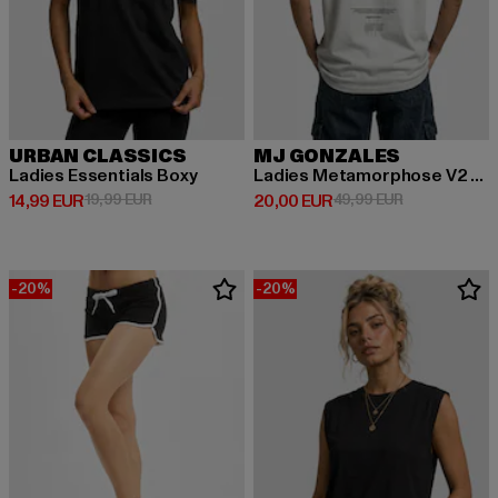
URBAN CLASSICS
MJ GONZALES
Ladies Essentials Boxy
Ladies Metamorphose V2 x Heavy Oversized
Derzeitiger Preis: 14,99 EUR
Aktionspreis: 19,99 EUR
Derzeitiger Preis: 20,00 EUR
Aktionspreis:
14,99 EUR
19,99 EUR
20,00 EUR
49,99 EUR
-20%
-20%