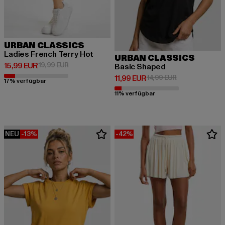
URBAN CLASSICS
Ladies French Terry Hot
URBAN CLASSICS
Derzeitiger Preis: 15,99 EUR
Aktionspreis: 19,99 EUR
15,99 EUR
19,99 EUR
Basic Shaped
Derzeitiger Preis: 11,99 EUR
Aktionspreis: 1
11,99 EUR
14,99 EUR
17% verfügbar
11% verfügbar
NEU
-13%
-42%