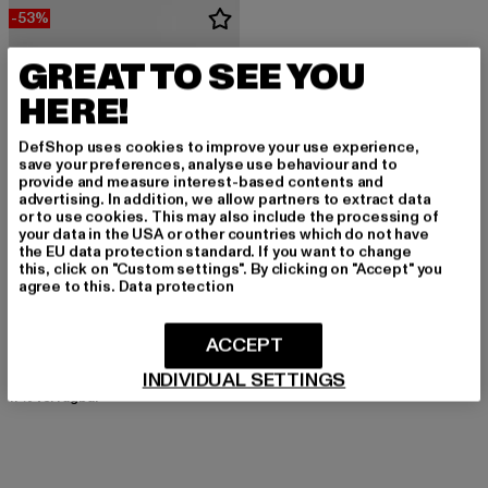
-53%
GREAT TO SEE YOU
HERE!
DefShop uses cookies to improve your use experience,
save your preferences, analyse use behaviour and to
provide and measure interest-based contents and
advertising. In addition, we allow partners to extract data
or to use cookies. This may also include the processing of
your data in the USA or other countries which do not have
the EU data protection standard. If you want to change
this, click on "Custom settings". By clicking on "Accept" you
agree to this.
Data protection
ADIDAS
Tubular Defiant W
ACCEPT
Derzeitiger Preis: 61,10 EUR
Aktionspreis: 129,99 EUR
61,10 EUR
129,99 EUR
INDIVIDUAL SETTINGS
17% verfügbar