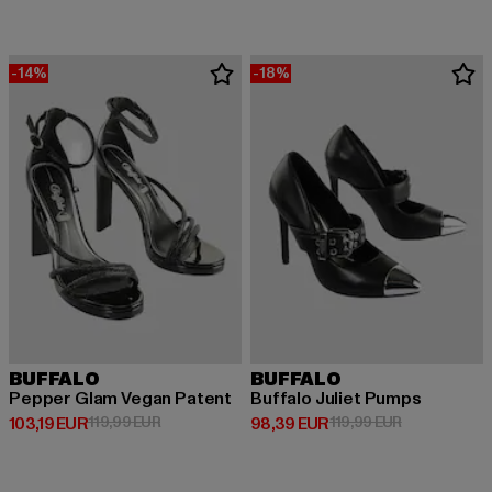
-14%
-18%
BUFFALO
BUFFALO
Pepper Glam Vegan Patent
Buffalo Juliet Pumps
Derzeitiger Preis: 103,19 EUR
Aktionspreis: 119,99 EUR
Derzeitiger Preis: 98,39 EUR
Aktionspreis:
103,19 EUR
119,99 EUR
98,39 EUR
119,99 EUR