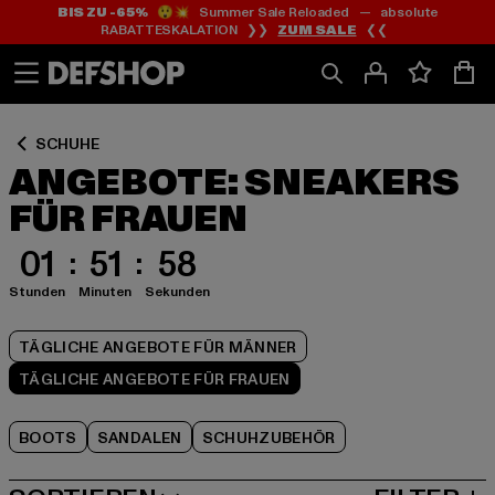
BIS ZU -65%
😲💥 Summer Sale Reloaded — absolute
Zum
Zum
Zum
RABATTESKALATION ❯❯
ZUM SALE
❮❮
Inhalt
Fußzeile
Produktraster
springen
springen
springen
SCHUHE
ANGEBOTE: SNEAKERS
FÜR FRAUEN
01
51
58
Stunden
Minuten
Sekunden
TÄGLICHE ANGEBOTE FÜR MÄNNER
TÄGLICHE ANGEBOTE FÜR FRAUEN
BOOTS
SANDALEN
SCHUHZUBEHÖR