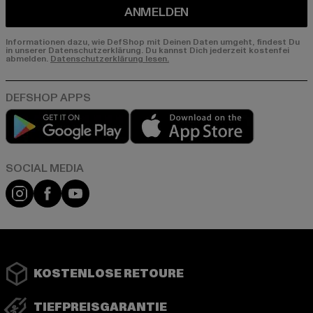
ANMELDEN
Informationen dazu, wie DefShop mit Deinen Daten umgeht, findest Du
in unserer Datenschutzerklärung. Du kannst Dich jederzeit kostenfei
abmelden.
Datenschutzerklärung lesen.
Play market
App store
Instagram
Facebook
YouTube
KOSTENLOSE RETOURE
TIEFPREISGARANTIE