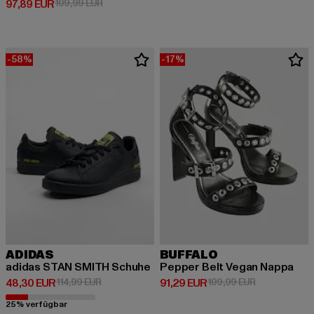
Derzeitiger Preis: 97,89 EUR
Aktionspreis: 109,99 EUR
97,89 EUR
109,99 EUR
-58%
-17%
ADIDAS
BUFFALO
adidas STAN SMITH Schuhe
Pepper Belt Vegan Nappa
Derzeitiger Preis: 48,30 EUR
Aktionspreis: 114,99 EUR
Derzeitiger Preis: 91,29 EUR
Aktionspreis:
48,30 EUR
114,99 EUR
91,29 EUR
109,99 EUR
25% verfügbar