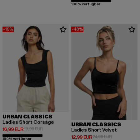
100% verfügbar
-15%
-48%
URBAN CLASSICS
Ladies Short Corsage
URBAN CLASSICS
Derzeitiger Preis: 16,99 EUR
Aktionspreis: 19,99 EUR
16,99 EUR
19,99 EUR
Ladies Short Velvet
Derzeitiger Preis: 12,99 EUR
Aktionspreis: 
12,99 EUR
24,99 EUR
100% verfügbar