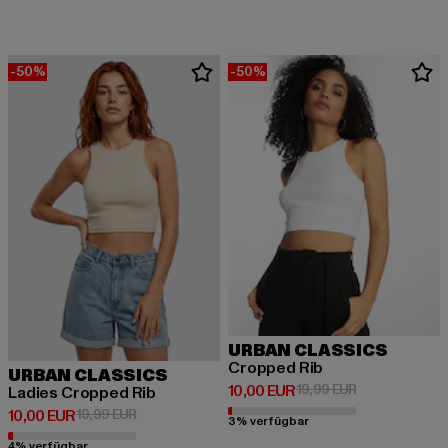
-50%
-50%
URBAN CLASSICS
Cropped Rib
URBAN CLASSICS
Derzeitiger Preis: 10,00 EUR
Aktionspreis: 
10,00 EUR
19,99 EUR
Ladies Cropped Rib
Derzeitiger Preis: 10,00 EUR
Aktionspreis: 19,99 EUR
10,00 EUR
19,99 EUR
3% verfügbar
4% verfügbar