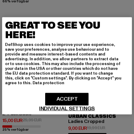
66% verfügbar
GREAT TO SEE YOU
-50%
-55%
HERE!
DefShop uses cookies to improve your use experience,
save your preferences, analyse use behaviour and to
provide and measure interest-based contents and
advertising. In addition, we allow partners to extract data
or to use cookies. This may also include the processing of
your data in the USA or other countries which do not have
the EU data protection standard. If you want to change
this, click on "Custom settings". By clicking on "Accept" you
agree to this.
Data protection
ACCEPT
INDIVIDUAL SETTINGS
URBAN CLASSICS
2-Pack Basic
URBAN CLASSICS
Derzeitiger Preis: 15,00 EUR
Aktionspreis: 29,99 EUR
15,00 EUR
29,99 EUR
Ladies Cropped
Derzeitiger Preis: 9,00 EUR
Aktionspreis: 1
9,00 EUR
19,99 EUR
25% verfügbar