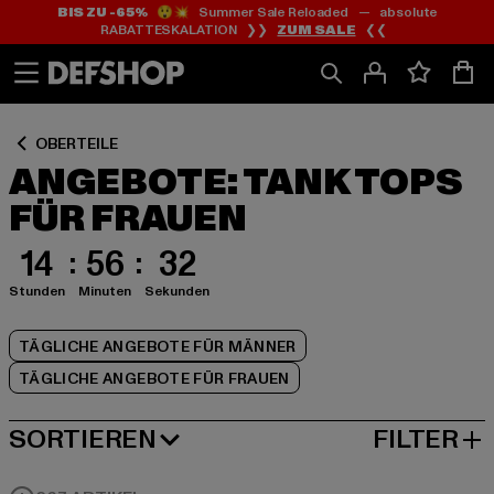
BIS ZU -65%
😲💥 Summer Sale Reloaded — absolute
Zum
Zum
Zum
RABATTESKALATION ❯❯
ZUM SALE
❮❮
Inhalt
Fußzeile
Produktraster
springen
springen
springen
OBERTEILE
ANGEBOTE: TANK TOPS
FÜR FRAUEN
14
56
31
Stunden
Minuten
Sekunden
TÄGLICHE ANGEBOTE FÜR MÄNNER
TÄGLICHE ANGEBOTE FÜR FRAUEN
SORTIEREN
FILTER
BELIEBTESTE