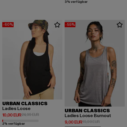
3% verfügbar
-60%
-55%
URBAN CLASSICS
Ladies Loose
URBAN CLASSICS
Derzeitiger Preis: 10,00 EUR
Aktionspreis: 24,99 EUR
10,00 EUR
24,99 EUR
Ladies Loose Burnout
Derzeitiger Preis: 9,00 EUR
Aktionspreis: 1
9,00 EUR
19,99 EUR
2% verfügbar