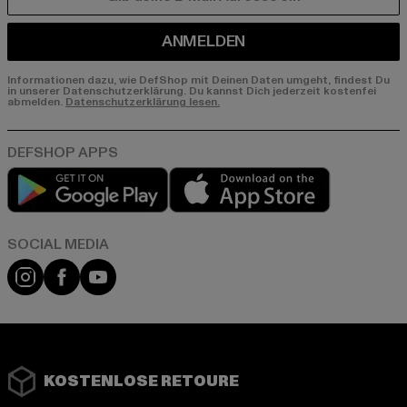
E-MAIL
ANMELDEN
Informationen dazu, wie DefShop mit Deinen Daten umgeht, findest Du
in unserer Datenschutzerklärung. Du kannst Dich jederzeit kostenfei
abmelden.
Datenschutzerklärung lesen.
Play market
App store
Instagram
Facebook
YouTube
KOSTENLOSE RETOURE