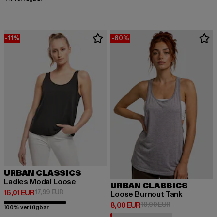
-11%
-60%
URBAN CLASSICS
Ladies Modal Loose
URBAN CLASSICS
Derzeitiger Preis: 16,01 EUR
Aktionspreis: 17,99 EUR
16,01 EUR
17,99 EUR
Loose Burnout Tank
Derzeitiger Preis: 8,00 EUR
Aktionspreis: 1
8,00 EUR
19,99 EUR
100% verfügbar