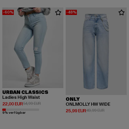
-60%
-48%
URBAN CLASSICS
Ladies High Waist
ONLY
Derzeitiger Preis: 22,00 EUR
Aktionspreis: 54,99 EUR
22,00 EUR
54,99 EUR
ONLMOLLY HW WIDE
Derzeitiger Preis: 25,99 EUR
Aktionspreis:
25,99 EUR
49,99 EUR
9% verfügbar