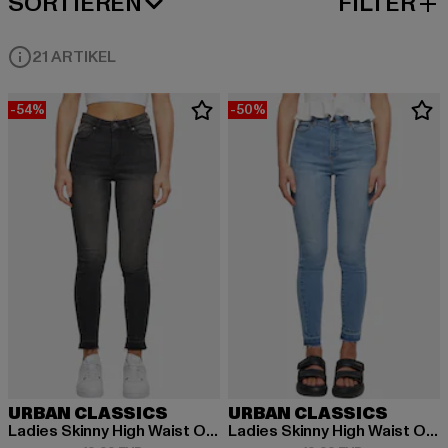
SORTIEREN
FILTER
BELIEBTESTE
21 ARTIKEL
-54%
-50%
URBAN CLASSICS
URBAN CLASSICS
Ladies Skinny High Waist Open Hem Jeans
Ladies Skinny High Waist Open Hem Jeans