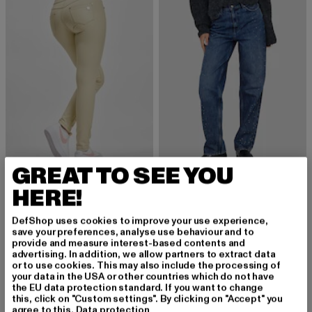
GREAT TO SEE YOU
FREDDY
HERE!
N.O.W.® Vegan Leather - High Waist
ONLY
Derzeitiger Preis: 56,40 EUR
Aktionspreis: 119,99 EUR
56,40 EUR
119,99 EUR
Robyn Rhinestone
DefShop uses cookies to improve your use experience,
Derzeitiger Preis: 30,00 EUR
Aktionspreis:
30,00 EUR
59,99 EUR
8% verfügbar
save your preferences, analyse use behaviour and to
provide and measure interest-based contents and
advertising. In addition, we allow partners to extract data
or to use cookies. This may also include the processing of
your data in the USA or other countries which do not have
-60%
-53%
the EU data protection standard. If you want to change
this, click on "Custom settings". By clicking on "Accept" you
agree to this.
Data protection