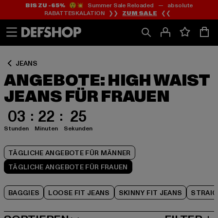
BIS ZU -65%
😲💥 Summer Sale Reloaded — absolute
Zum
Zum
Zum
RABATTESKALATION ❯❯
ZUM SALE
❮❮
Inhalt
Fußzeile
Produktraster
springen
springen
springen
JEANS
ANGEBOTE: HIGH WAIST
JEANS FÜR FRAUEN
03
22
24
Stunden
Minuten
Sekunden
TÄGLICHE ANGEBOTE FÜR MÄNNER
TÄGLICHE ANGEBOTE FÜR FRAUEN
BAGGIES
LOOSE FIT JEANS
SKINNY FIT JEANS
STRAIG