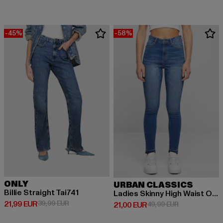
-45%
-58%
ONLY
URBAN CLASSICS
Billie Straight Tai741
Ladies Skinny High Waist Open Hem Jeans
Derzeitiger Preis: 21,99 EUR
Aktionspreis: 39,99 EUR
21,99 EUR
39,99 EUR
Derzeitiger Preis: 21,00 EUR
Aktionspreis: 
21,00 EUR
49,99 EUR