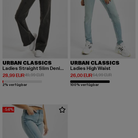
URBAN CLASSICS
URBAN CLASSICS
Ladies Straight Slim Denim High Waist
Ladies High Waist
Derzeitiger Preis: 28,99 EUR
Aktionspreis: 49,99 EUR
Derzeitiger Preis: 26,00 EUR
Aktionspreis:
28,99 EUR
49,99 EUR
26,00 EUR
64,99 EUR
2% verfügbar
100% verfügbar
-54%