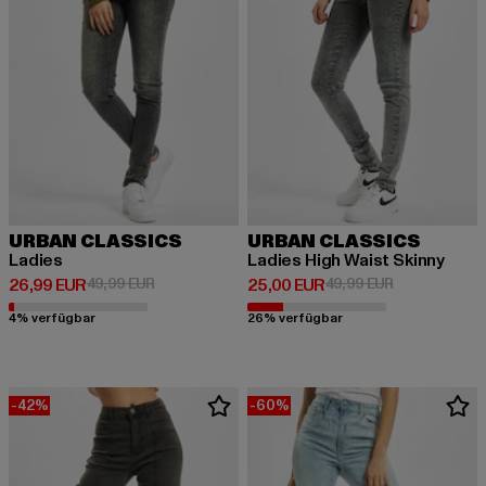
URBAN CLASSICS
URBAN CLASSICS
Ladies
Ladies High Waist Skinny
Derzeitiger Preis: 26,99 EUR
Aktionspreis: 49,99 EUR
Derzeitiger Preis: 25,00 EUR
Aktionspreis:
26,99 EUR
49,99 EUR
25,00 EUR
49,99 EUR
4% verfügbar
26% verfügbar
-42%
-60%