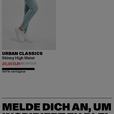
URBAN CLASSICS
Skinny High Waist
Derzeitiger Preis: 23,00 EUR
Aktionspreis: 49,99 EUR
23,00 EUR
49,99 EUR
100% verfügbar
MELDE DICH AN, UM