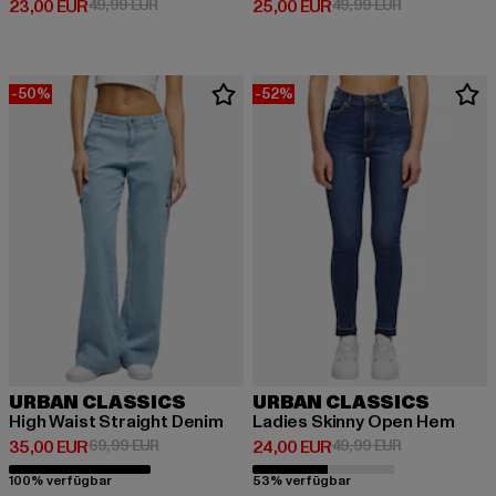
Derzeitiger Preis: 23,00 EUR
Aktionspreis: 49,99 EUR
Derzeitiger Preis: 25,00 EUR
Aktionspreis:
23,00 EUR
49,99 EUR
25,00 EUR
49,99 EUR
-50%
-52%
URBAN CLASSICS
URBAN CLASSICS
High Waist Straight Denim
Ladies Skinny Open Hem
Derzeitiger Preis: 35,00 EUR
Aktionspreis: 69,99 EUR
Derzeitiger Preis: 24,00 EUR
Aktionspreis:
35,00 EUR
69,99 EUR
24,00 EUR
49,99 EUR
100% verfügbar
53% verfügbar