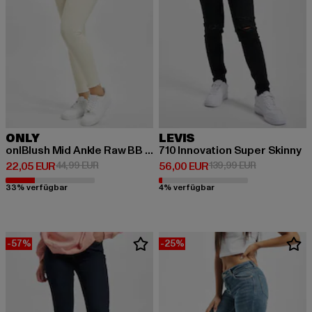
ONLY
LEVIS
onlBlush Mid Ankle Raw BB DOT019
710 Innovation Super Skinny
Derzeitiger Preis: 22,05 EUR
Aktionspreis: 44,99 EUR
Derzeitiger Preis: 56,00 EUR
Aktionspreis
22,05 EUR
44,99 EUR
56,00 EUR
139,99 EUR
33% verfügbar
4% verfügbar
-57%
-25%