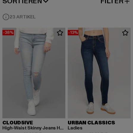
SORTIEREN
FILTER
BELIEBTESTE
23 ARTIKEL
-38%
-13%
CLOUD5IVE
URBAN CLASSICS
High-Waist Skinny Jeans Hose mit Destroy Details 5 Pockets
Ladies