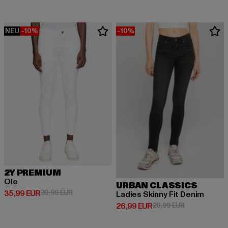
NEU
-10%
-10%
2Y PREMIUM
Ole
URBAN CLASSICS
Derzeitiger Preis: 35,99 EUR
Aktionspreis: 39,99 EUR
35,99 EUR
39,99 EUR
Ladies Skinny Fit Denim
Derzeitiger Preis: 26,99 EUR
Aktionspreis:
26,99 EUR
29,99 EUR