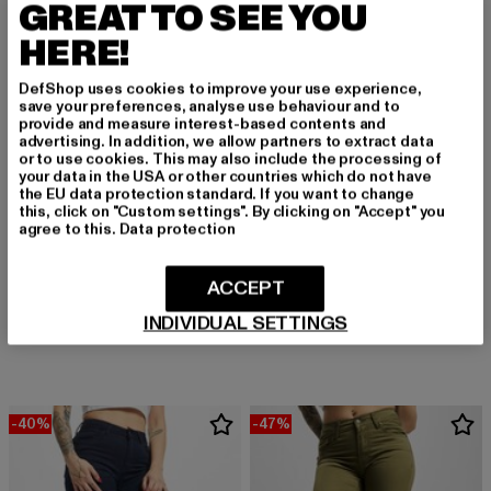
GREAT TO SEE YOU
HERE!
DefShop uses cookies to improve your use experience,
save your preferences, analyse use behaviour and to
provide and measure interest-based contents and
advertising. In addition, we allow partners to extract data
or to use cookies. This may also include the processing of
your data in the USA or other countries which do not have
the EU data protection standard. If you want to change
this, click on "Custom settings". By clicking on "Accept" you
agree to this.
Data protection
URBAN CLASSICS
URBAN CLASSICS
Stretch
Stretch
ACCEPT
Derzeitiger Preis: 18,00 EUR
Aktionspreis: 44,99 EUR
Derzeitiger Preis: 21,15 EUR
Aktionspreis: 4
18,00 EUR
44,99 EUR
21,15 EUR
44,99 EUR
INDIVIDUAL SETTINGS
100% verfügbar
4% verfügbar
-40%
-47%