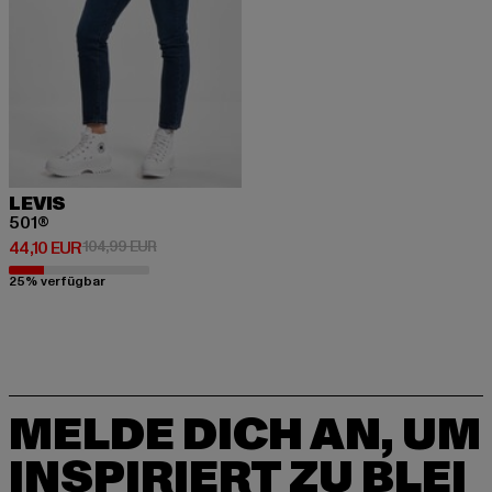
LEVIS
501®
Derzeitiger Preis: 44,10 EUR
Aktionspreis: 104,99 EUR
44,10 EUR
104,99 EUR
25% verfügbar
MELDE DICH AN, UM
INSPIRIERT ZU BLEI