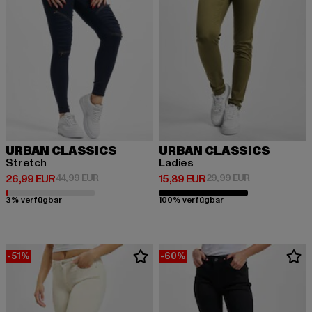
URBAN CLASSICS
URBAN CLASSICS
Stretch
Ladies
Derzeitiger Preis: 26,99 EUR
Aktionspreis: 44,99 EUR
Derzeitiger Preis: 15,89 EUR
Aktionspreis: 
26,99 EUR
44,99 EUR
15,89 EUR
29,99 EUR
3% verfügbar
100% verfügbar
-51%
-60%