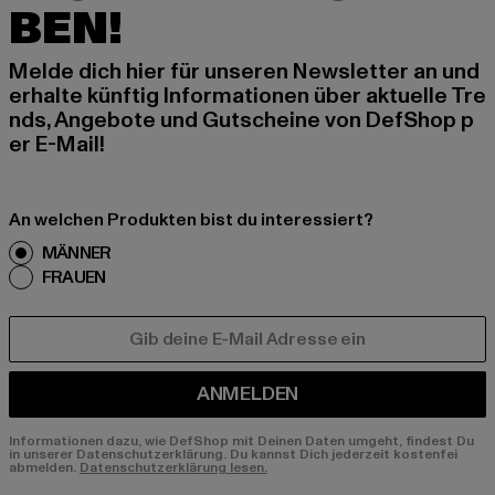
BEN!
Melde dich hier für unseren Newsletter an und
erhalte künftig Informationen über aktuelle Tre
nds, Angebote und Gutscheine von DefShop p
er E-Mail!
An welchen Produkten bist du interessiert?
MÄNNER
FRAUEN
E-MAIL
ANMELDEN
Informationen dazu, wie DefShop mit Deinen Daten umgeht, findest Du
in unserer Datenschutzerklärung. Du kannst Dich jederzeit kostenfei
abmelden.
Datenschutzerklärung lesen.