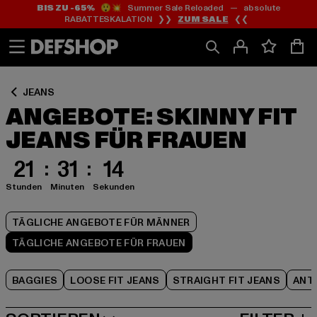
BIS ZU -65%
😲💥 Summer Sale Reloaded — absolute
Zum
Zum
Zum
RABATTESKALATION ❯❯
ZUM SALE
❮❮
Inhalt
Fußzeile
Produktraster
springen
springen
springen
JEANS
ANGEBOTE: SKINNY FIT
JEANS FÜR FRAUEN
21
31
13
Stunden
Minuten
Sekunden
TÄGLICHE ANGEBOTE FÜR MÄNNER
TÄGLICHE ANGEBOTE FÜR FRAUEN
BAGGIES
LOOSE FIT JEANS
STRAIGHT FIT JEANS
ANTI