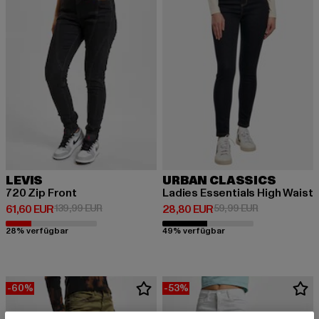
LEVIS
URBAN CLASSICS
720 Zip Front
Ladies Essentials High Waist
Derzeitiger Preis: 61,60 EUR
Aktionspreis: 139,99 EUR
Derzeitiger Preis: 28,80 EUR
Aktionspreis:
61,60 EUR
139,99 EUR
28,80 EUR
59,99 EUR
28% verfügbar
49% verfügbar
-60%
-53%