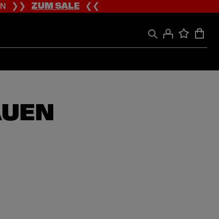
ION ❯❯
ZUM SALE
❮❮
AUEN