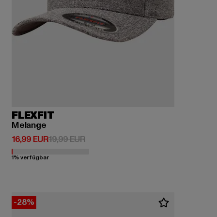
FLEXFIT
Melange
Derzeitiger Preis: 16,99 EUR
Aktionspreis: 19,99 EUR
16,99 EUR
19,99 EUR
1% verfügbar
-28%