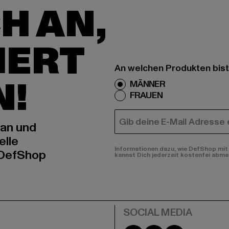
H AN,
IERT
An welchen Produkten bist
N!
MÄNNER
FRAUEN
E-MAIL
 an und
elle
Informationen dazu, wie DefShop mit 
 DefShop
kannst Dich jederzeit kostenfei abme