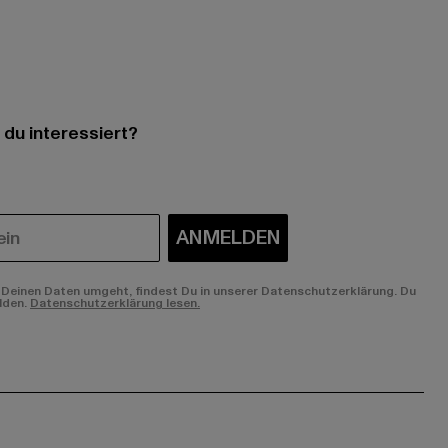
 du interessiert?
ANMELDEN
Deinen Daten umgeht, findest Du in unserer Datenschutzerklärung. Du
lden.
Datenschutzerklärung lesen.