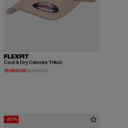
FLEXFIT
Cool & Dry Calocks Trikot
Derzeitiger Preis: 19,99 EUR
Aktionspreis: 24,99 EUR
19,99 EUR
24,99 EUR
-25%