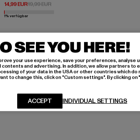
Derzeitiger Preis: 14,99 EUR
Aktionspreis: 19,99 EUR
14,99 EUR
19,99 EUR
1% verfügbar
O SEE YOU HERE!
rove your use experience, save your preferences, analyse u
ontents and advertising. In addition, we allow partners to e
ocessing of your data in the USA or other countries which do 
ant to change this, click on "Custom settings". By clicking on 
ACCEPT
INDIVIDUAL SETTINGS