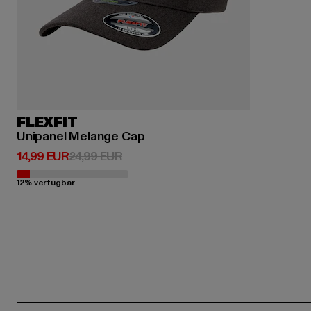
FLEXFIT
Unipanel Melange Cap
Derzeitiger Preis: 14,99 EUR
Aktionspreis: 24,99 EUR
14,99 EUR
24,99 EUR
12% verfügbar