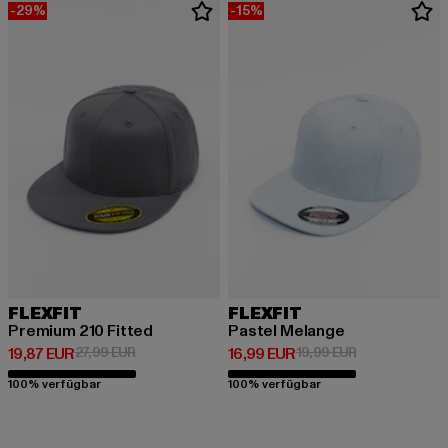
-29%
-15%
FLEXFIT
FLEXFIT
Premium 210 Fitted
Pastel Melange
Derzeitiger Preis: 19,87 EUR
Aktionspreis: 27,99 EUR
Derzeitiger Preis: 16,99 EUR
Aktionspreis: 
19,87 EUR
27,99 EUR
16,99 EUR
19,99 EUR
100% verfügbar
100% verfügbar