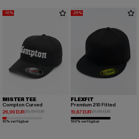
-10%
-29%
MISTER TEE
FLEXFIT
Compton Curved
Premium 210 Fitted
Derzeitiger Preis: 26,99 EUR
Aktionspreis: 29,99 EUR
Derzeitiger Preis: 19,87 EUR
Aktionspreis: 
26,99 EUR
29,99 EUR
19,87 EUR
27,99 EUR
10% verfügbar
100% verfügbar