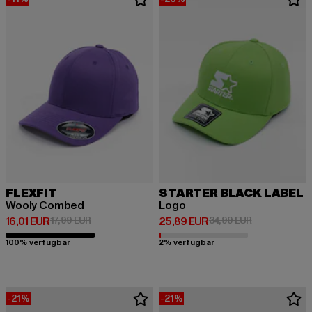
FLEXFIT
STARTER BLACK LABEL
Wooly Combed
Logo
Derzeitiger Preis: 16,01 EUR
Aktionspreis: 17,99 EUR
Derzeitiger Preis: 25,89 EUR
Aktionspreis:
16,01 EUR
17,99 EUR
25,89 EUR
34,99 EUR
100% verfügbar
2% verfügbar
-21%
-21%