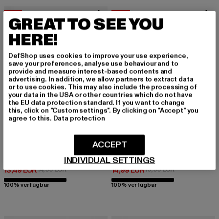
-10%
-25%
GREAT TO SEE YOU
HERE!
DefShop uses cookies to improve your use experience,
save your preferences, analyse use behaviour and to
provide and measure interest-based contents and
advertising. In addition, we allow partners to extract data
or to use cookies. This may also include the processing of
your data in the USA or other countries which do not have
the EU data protection standard. If you want to change
this, click on "Custom settings". By clicking on "Accept" you
agree to this.
Data protection
ACCEPT
FLEXFIT
FLEXFIT
Wooly Combed
Wool Blend
INDIVIDUAL SETTINGS
Derzeitiger Preis: 13,49 EUR
Aktionspreis: 14,99 EUR
Derzeitiger Preis: 14,99 EUR
Aktionspreis: 
13,49 EUR
14,99 EUR
14,99 EUR
19,99 EUR
100% verfügbar
100% verfügbar