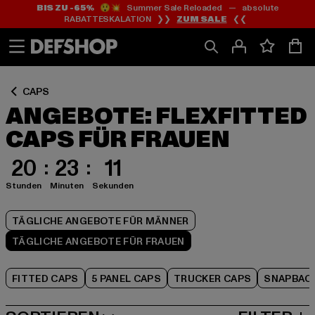
BIS ZU -65%
😲💥 Summer Sale Reloaded — absolute
Zum
Zum
Zum
RABATTESKALATION ❯❯
ZUM SALE
❮❮
Inhalt
Fußzeile
Produktraster
springen
springen
springen
CAPS
ANGEBOTE: FLEXFITTED
CAPS FÜR FRAUEN
20
23
10
Stunden
Minuten
Sekunden
TÄGLICHE ANGEBOTE FÜR MÄNNER
TÄGLICHE ANGEBOTE FÜR FRAUEN
FITTED CAPS
5 PANEL CAPS
TRUCKER CAPS
SNAPBAC