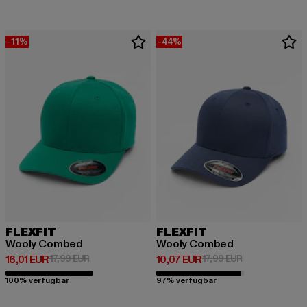
-11%
-44%
FLEXFIT
FLEXFIT
Wooly Combed
Wooly Combed
Derzeitiger Preis: 16,01 EUR
Aktionspreis: 17,99 EUR
Derzeitiger Preis: 10,07 EUR
Aktionspreis: 1
16,01 EUR
17,99 EUR
10,07 EUR
17,99 EUR
100% verfügbar
97% verfügbar