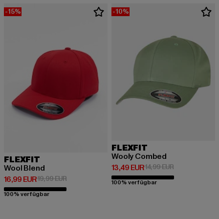
-15%
-10%
FLEXFIT
Wooly Combed
FLEXFIT
Derzeitiger Preis: 13,49 EUR
Aktionspreis: 
13,49 EUR
14,99 EUR
Wool Blend
Derzeitiger Preis: 16,99 EUR
Aktionspreis: 19,99 EUR
16,99 EUR
19,99 EUR
100% verfügbar
100% verfügbar