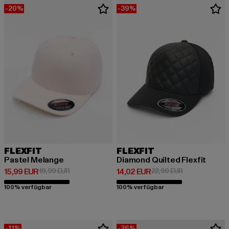
-20%
-39%
FLEXFIT
FLEXFIT
Pastel Melange
Diamond Quilted Flexfit
Derzeitiger Preis: 15,99 EUR
Aktionspreis: 19,99 EUR
Derzeitiger Preis: 14,02 EUR
Aktionspreis: 
15,99 EUR
19,99 EUR
14,02 EUR
22,99 EUR
100% verfügbar
100% verfügbar
-11%
-26%