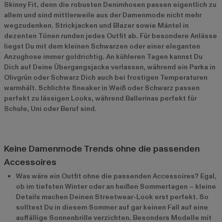
Skinny Fit, denn die robusten Denimhosen passen eigentlich zu
allem und sind mittlerweile aus der Damenmode nicht mehr
wegzudenken. Strickjacken und Blazer sowie Mäntel in
dezenten Tönen runden jedes Outfit ab. Für besondere Anlässe
liegst Du mit dem kleinen Schwarzen oder einer eleganten
Anzughose immer goldrichtig. An kühleren Tagen kannst Du
Dich auf Deine Übergangsjacke verlassen, während ein Parka in
Olivgrün oder Schwarz Dich auch bei frostigen Temperaturen
warmhält. Schlichte Sneaker in Weiß oder Schwarz passen
perfekt zu lässigen Looks, während Ballerinas perfekt für
Schule, Uni oder Beruf sind.
Keine Damenmode Trends ohne die passenden
Accessoires
Was wäre ein Outfit ohne die passenden Accessoires? Egal,
ob im tiefsten Winter oder an heißen Sommertagen – kleine
Details machen Deinen Streetwear-Look erst perfekt. So
solltest Du in diesem Sommer auf gar keinen Fall auf eine
auffällige Sonnenbrille verzichten. Besonders Modelle mit