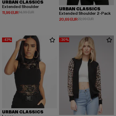
URBAN CLASSICS
Extended Shoulder
URBAN CLASSICS
Derzeitiger Preis: 11,99 EUR
Aktionspreis: 14,99 EUR
11,99 EUR
14,99 EUR
Extended Shoulder 2-Pack
Derzeitiger Preis: 20,69 EUR
Aktionspreis:
20,69 EUR
22,99 EUR
-43%
-30%
URBAN CLASSICS