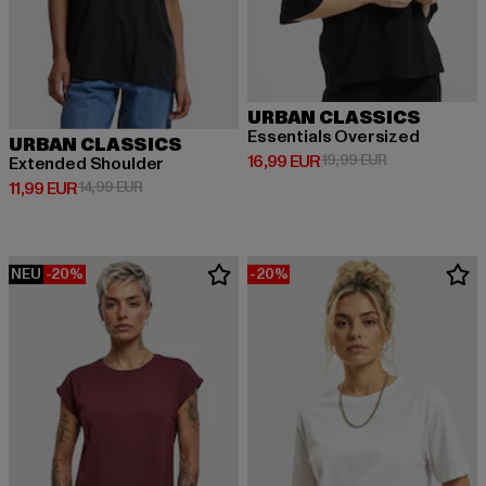
URBAN CLASSICS
Essentials Oversized
URBAN CLASSICS
Derzeitiger Preis: 16,99 EUR
Aktionspreis: 
16,99 EUR
19,99 EUR
Extended Shoulder
Derzeitiger Preis: 11,99 EUR
Aktionspreis: 14,99 EUR
11,99 EUR
14,99 EUR
NEU
-20%
-20%