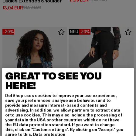
11,99 EUR
Ladies Extended Shoulder
Derzeitiger Preis: 13,04 EUR
Aktionspreis: 14,99 EUR
13,04 EUR
14,99 EUR
-20%
NEU
-23%
GREAT TO SEE YOU
HERE!
DefShop uses cookies to improve your use experience,
save your preferences, analyse use behaviour and to
provide and measure interest-based contents and
advertising. In addition, we allow partners to extract data
or to use cookies. This may also include the processing of
URBAN CLASSICS
your data in the USA or other countries which do not have
Laces Inset
CLOUD5IVE
the EU data protection standard. If you want to change
Derzeitiger Preis: 23,09 EUR
Aktionspreis:
23,09 EUR
29,99 EUR
Tropical Print
this, click on "Custom settings". By clicking on "Accept" you
agree to this.
Data protection
Aktionspreis: 29,99 EUR