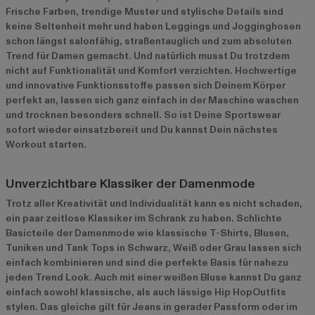
Frische Farben, trendige Muster und stylische Details sind
keine Seltenheit mehr und haben Leggings und Jogginghosen
schon längst salonfähig, straßentauglich und zum absoluten
Trend für Damen gemacht. Und natürlich musst Du trotzdem
nicht auf Funktionalität und Komfort verzichten. Hochwertige
und innovative Funktionsstoffe passen sich Deinem Körper
perfekt an, lassen sich ganz einfach in der Maschine waschen
und trocknen besonders schnell. So ist Deine Sportswear
sofort wieder einsatzbereit und Du kannst Dein nächstes
Workout starten.
Unverzichtbare Klassiker der Damenmode
Trotz aller Kreativität und Individualität kann es nicht schaden,
ein paar zeitlose Klassiker im Schrank zu haben. Schlichte
Basicteile der Damenmode wie klassische T-Shirts, Blusen,
Tuniken und Tank Tops in Schwarz, Weiß oder Grau lassen sich
einfach kombinieren und sind die perfekte Basis für nahezu
jeden Trend Look. Auch mit einer weißen Bluse kannst Du ganz
einfach sowohl klassische, als auch lässige Hip HopOutfits
stylen. Das gleiche gilt für Jeans in gerader Passform oder im