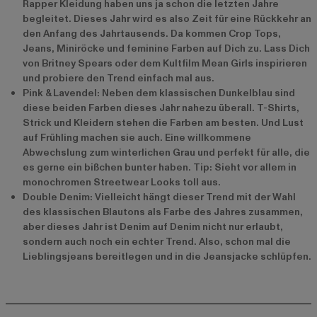
Rapper Kleidung haben uns ja schon die letzten Jahre
begleitet. Dieses Jahr wird es also Zeit für eine Rückkehr an
den Anfang des Jahrtausends. Da kommen Crop Tops,
Jeans, Miniröcke und feminine Farben auf Dich zu. Lass Dich
von Britney Spears oder dem Kultfilm Mean Girls inspirieren
und probiere den Trend einfach mal aus.
Pink & Lavendel: Neben dem klassischen Dunkelblau sind
diese beiden Farben dieses Jahr nahezu überall. T-Shirts,
Strick und Kleidern stehen die Farben am besten. Und Lust
auf Frühling machen sie auch. Eine willkommene
Abwechslung zum winterlichen Grau und perfekt für alle, die
es gerne ein bißchen bunter haben. Tip: Sieht vor allem in
monochromen Streetwear Looks toll aus.
Double Denim: Vielleicht hängt dieser Trend mit der Wahl
des klassischen Blautons als Farbe des Jahres zusammen,
aber dieses Jahr ist Denim auf Denim nicht nur erlaubt,
sondern auch noch ein echter Trend. Also, schon mal die
Lieblingsjeans bereitlegen und in die Jeansjacke schlüpfen.