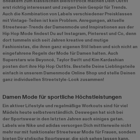
Sneakern zum klassischen Bleistiftrock machen Dein Outfit
erst richtig interessant und zeigen Dein Gespür für Trends.
Auch die Kombination von Labels verschiedener Preisklassen
mit Vintage-Teilen ist kein Problem. Anregungen, aktuelle
Streetwear-Trends der Damenmode und Inspirationen aus der
Hip Hop Mode findest Du auf Instagram, Pinterest und Co, denn
dort tummeln sich seit Jahren kreative und mutige
Fashionistas, die ihren ganz eigenen Stil leben und sich nicht an
eingefahrene Regeln der Mode für Damen halten. Auch
Superstars wie Beyoncé, Taylor Swift und Kim Kardashian
posten dort ihre Hip Hop Outfits. Bestelle Deine Lieblingsteile
einfach in unserem Damenmode Online Shop und stelle Deinen
ganz individuellen Streetstyle-Look zusammen!
Damen Mode für sportliche Höchstleistungen
Ein aktiver Lifestyle und regelmäßige Workouts sind für viel
Mädels heute selbstverständlich. Deswegen hat sich bei
der Sportswear in den letzten Jahren auch einiges getan.
Labels wie Nike und adidas versorgen Dich mittlerweile nicht
mehr nur mit funktionaler Streetwear Mode für Frauen, sondern
bieten Dir stylische Sportswear, die sich sehen lassen kann.