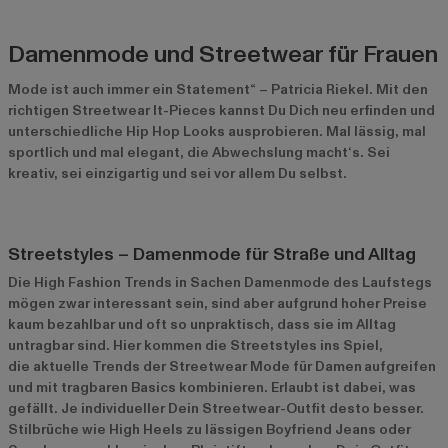
Damenmode und Streetwear für Frauen
Mode ist auch immer ein Statement“ – Patricia Riekel. Mit den
richtigen Streetwear It-Pieces kannst Du Dich neu erfinden und
unterschiedliche Hip Hop Looks ausprobieren. Mal lässig, mal
sportlich und mal elegant, die Abwechslung macht‘s. Sei
kreativ, sei einzigartig und sei vor allem Du selbst.
Streetstyles – Damenmode für Straße und Alltag
Die High Fashion Trends in Sachen Damenmode des Laufstegs
mögen zwar interessant sein, sind aber aufgrund hoher Preise
kaum bezahlbar und oft so unpraktisch, dass sie im Alltag
untragbar sind. Hier kommen die Streetstyles ins Spiel,
die aktuelle Trends der Streetwear Mode für Damen
aufgreifen
und mit tragbaren Basics kombinieren. Erlaubt ist dabei, was
gefällt. Je individueller Dein Streetwear-Outfit desto besser.
Stilbrüche wie High Heels zu lässigen Boyfriend Jeans oder