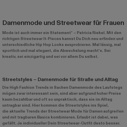
Damenmode und Streetwear für Frauen
Mode ist auch immer ein Statement“ – Patricia Riekel. Mit den
richtigen Streetwear It-Pieces kannst Du Dich neu erfinden und
unterschiedliche Hip Hop Looks ausprobieren. Mal lässig, mal
sportlich und mal elegant, die Abwechslung macht‘s. Sei
kreativ, sei einzigartig und sei vor allem Du selbst.
Streetstyles – Damenmode für Straße und Alltag
Die High Fashion Trends in Sachen Damenmode des Laufstegs
mögen zwar interessant sein, sind aber aufgrund hoher Preise
kaum bezahlbar und oft so unpraktisch, dass sie im Alltag
untragbar sind. Hier kommen die Streetstyles ins Spiel,
die aktuelle Trends der Streetwear Mode für Damen
aufgreifen
und mit tragbaren Basics kombinieren. Erlaubt ist dabei, was
gefällt. Je individueller Dein Streetwear-Outfit desto besser.