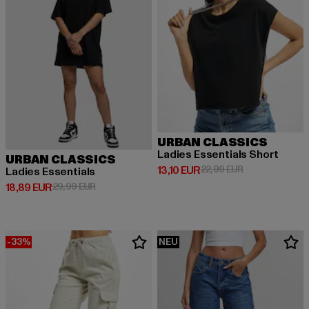
URBAN CLASSICS
Ladies Essentials Short
URBAN CLASSICS
Derzeitiger Preis: 13,10 EUR
Aktionspreis: 2
13,10 EUR
22,99 EUR
Ladies Essentials
Derzeitiger Preis: 18,89 EUR
Aktionspreis: 29,99 EUR
18,89 EUR
29,99 EUR
-33%
NEU