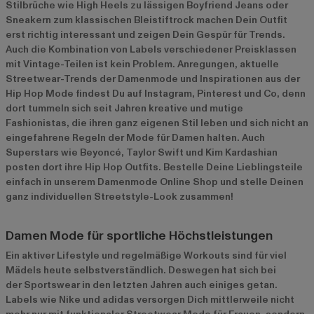
Stilbrüche wie High Heels zu lässigen Boyfriend Jeans oder
Sneakern zum klassischen Bleistiftrock machen Dein Outfit
erst richtig interessant und zeigen Dein Gespür für Trends.
Auch die Kombination von Labels verschiedener Preisklassen
mit Vintage-Teilen ist kein Problem. Anregungen, aktuelle
Streetwear-Trends der Damenmode und Inspirationen aus der
Hip Hop Mode findest Du auf Instagram, Pinterest und Co, denn
dort tummeln sich seit Jahren kreative und mutige
Fashionistas, die ihren ganz eigenen Stil leben und sich nicht an
eingefahrene Regeln der Mode für Damen halten. Auch
Superstars wie Beyoncé, Taylor Swift und Kim Kardashian
posten dort ihre Hip Hop Outfits. Bestelle Deine Lieblingsteile
einfach in unserem Damenmode Online Shop und stelle Deinen
ganz individuellen Streetstyle-Look zusammen!
Damen Mode für sportliche Höchstleistungen
Ein aktiver Lifestyle und regelmäßige Workouts sind für viel
Mädels heute selbstverständlich. Deswegen hat sich bei
der Sportswear in den letzten Jahren auch einiges getan.
Labels wie Nike und adidas versorgen Dich mittlerweile nicht