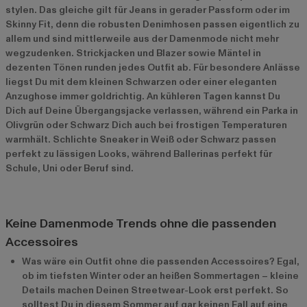
stylen. Das gleiche gilt für Jeans in gerader Passform oder im
Skinny Fit, denn die robusten Denimhosen passen eigentlich zu
allem und sind mittlerweile aus der Damenmode nicht mehr
wegzudenken. Strickjacken und Blazer sowie Mäntel in
dezenten Tönen runden jedes Outfit ab. Für besondere Anlässe
liegst Du mit dem kleinen Schwarzen oder einer eleganten
Anzughose immer goldrichtig. An kühleren Tagen kannst Du
Dich auf Deine Übergangsjacke verlassen, während ein Parka in
Olivgrün oder Schwarz Dich auch bei frostigen Temperaturen
warmhält. Schlichte Sneaker in Weiß oder Schwarz passen
perfekt zu lässigen Looks, während Ballerinas perfekt für
Schule, Uni oder Beruf sind.
Keine Damenmode Trends ohne die passenden
Accessoires
Was wäre ein Outfit ohne die passenden Accessoires? Egal,
ob im tiefsten Winter oder an heißen Sommertagen – kleine
Details machen Deinen Streetwear-Look erst perfekt. So
solltest Du in diesem Sommer auf gar keinen Fall auf eine