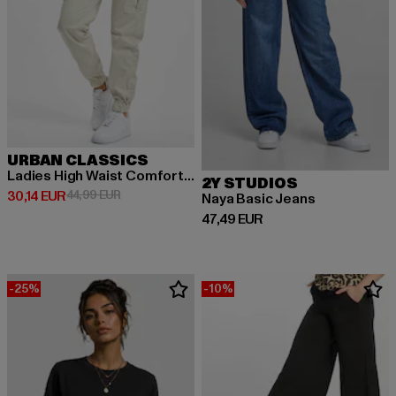
URBAN CLASSICS
Ladies High Waist Comfort Jogging
2Y STUDIOS
Derzeitiger Preis: 30,14 EUR
Aktionspreis: 44,99 EUR
30,14 EUR
44,99 EUR
Naya Basic Jeans
Derzeitiger Preis: 47,49 EUR
47,49 EUR
-25%
-10%