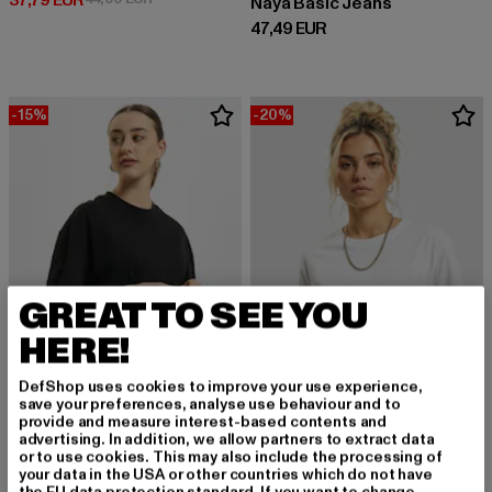
37,79 EUR
Naya Basic Jeans
Derzeitiger Preis: 47,49 EUR
47,49 EUR
-15%
-20%
GREAT TO SEE YOU
HERE!
DefShop uses cookies to improve your use experience,
save your preferences, analyse use behaviour and to
URBAN CLASSICS
provide and measure interest-based contents and
Essentials Oversized
advertising. In addition, we allow partners to extract data
URBAN CLASSICS
or to use cookies. This may also include the processing of
Derzeitiger Preis: 16,99 EUR
Aktionspreis: 19,99 EUR
16,99 EUR
19,99 EUR
Ladies Oversized Short
your data in the USA or other countries which do not have
Aktionspreis: 1