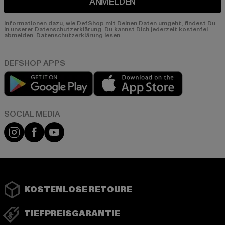
ANMELDEN
Informationen dazu, wie DefShop mit Deinen Daten umgeht, findest Du
in unserer Datenschutzerklärung. Du kannst Dich jederzeit kostenfei
abmelden.
Datenschutzerklärung lesen.
Play market
App store
Instagram
Facebook
YouTube
KOSTENLOSE RETOURE
TIEFPREISGARANTIE