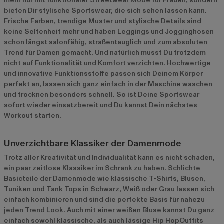
mehr nur mit funktionaler Streetwear Mode für Frauen, sondern
bieten Dir stylische Sportswear, die sich sehen lassen kann.
Frische Farben, trendige Muster und stylische Details sind
keine Seltenheit mehr und haben Leggings und Jogginghosen
schon längst salonfähig, straßentauglich und zum absoluten
Trend für Damen gemacht. Und natürlich musst Du trotzdem
nicht auf Funktionalität und Komfort verzichten. Hochwertige
und innovative Funktionsstoffe passen sich Deinem Körper
perfekt an, lassen sich ganz einfach in der Maschine waschen
und trocknen besonders schnell. So ist Deine Sportswear
sofort wieder einsatzbereit und Du kannst Dein nächstes
Workout starten.
Unverzichtbare Klassiker der Damenmode
Trotz aller Kreativität und Individualität kann es nicht schaden,
ein paar zeitlose Klassiker im Schrank zu haben. Schlichte
Basicteile der Damenmode wie klassische T-Shirts, Blusen,
Tuniken und Tank Tops in Schwarz, Weiß oder Grau lassen sich
einfach kombinieren und sind die perfekte Basis für nahezu
jeden Trend Look. Auch mit einer weißen Bluse kannst Du ganz
einfach sowohl klassische, als auch lässige Hip HopOutfits