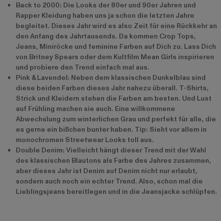
Back to 2000: Die Looks der 80er und 90er Jahren und
Rapper Kleidung haben uns ja schon die letzten Jahre
begleitet. Dieses Jahr wird es also Zeit für eine Rückkehr an
den Anfang des Jahrtausends. Da kommen Crop Tops,
Jeans, Miniröcke und feminine Farben auf Dich zu. Lass Dich
von Britney Spears oder dem Kultfilm Mean Girls inspirieren
und probiere den Trend einfach mal aus.
Pink & Lavendel: Neben dem klassischen Dunkelblau sind
diese beiden Farben dieses Jahr nahezu überall. T-Shirts,
Strick und Kleidern stehen die Farben am besten. Und Lust
auf Frühling machen sie auch. Eine willkommene
Abwechslung zum winterlichen Grau und perfekt für alle, die
es gerne ein bißchen bunter haben. Tip: Sieht vor allem in
monochromen Streetwear Looks toll aus.
Double Denim: Vielleicht hängt dieser Trend mit der Wahl
des klassischen Blautons als Farbe des Jahres zusammen,
aber dieses Jahr ist Denim auf Denim nicht nur erlaubt,
sondern auch noch ein echter Trend. Also, schon mal die
Lieblingsjeans bereitlegen und in die Jeansjacke schlüpfen.