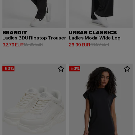
BRANDIT
URBAN CLASSICS
Ladies BDU Ripstop Trouser
Ladies Modal Wide Leg
Derzeitiger Preis: 32,79 EUR
Aktionspreis: 39,99 EUR
Derzeitiger Preis: 26,99 EUR
Aktionspreis:
32,79 EUR
39,99 EUR
26,99 EUR
44,99 EUR
-60%
-53%