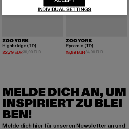
ACCEPT
INDIVIDUAL SETTINGS
ZOO YORK
ZOO YORK
Highbridge (TD)
Pyramid (TD)
Derzeitiger Preis: 22,79 EUR
Aktionspreis: 39,99 EUR
Derzeitiger Preis: 18,89 EUR
Aktionspreis: 
22,79 EUR
39,99 EUR
18,89 EUR
34,99 EUR
MELDE DICH AN, UM
INSPIRIERT ZU BLEI
BEN!
Melde dich hier für unseren Newsletter an und