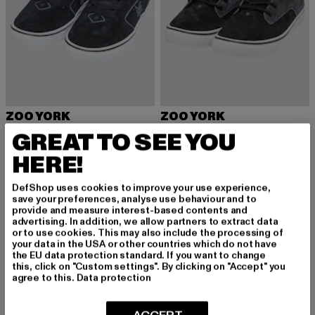
ZOO YORK
ZOO YORK
ZYFWM000012 Zoo York Pyramid
Hangout
GREAT TO SEE YOU
Derzeitiger Preis: 39,20 EUR
Aktionspreis: 79,99 EUR
Derzeitiger Preis: 34,30 EUR
Aktionspreis:
39,20 EUR
79,99 EUR
34,30 EUR
69,99 EUR
HERE!
DefShop uses cookies to improve your use experience,
save your preferences, analyse use behaviour and to
-43%
-46%
provide and measure interest-based contents and
advertising. In addition, we allow partners to extract data
or to use cookies. This may also include the processing of
your data in the USA or other countries which do not have
the EU data protection standard. If you want to change
this, click on "Custom settings". By clicking on "Accept" you
agree to this.
Data protection