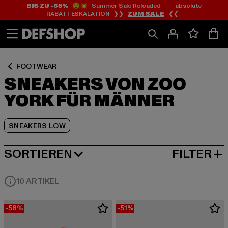
BIS ZU -65%
😲💥 Summer Sale Reloaded — absolute
Zum
Zum
Zum
RABATTESKALATION ❯❯
ZUM SALE
❮❮
Inhalt
Fußzeile
Produktraster
springen
springen
springen
FOOTWEAR
SNEAKERS VON ZOO
YORK FÜR MÄNNER
SNEAKERS LOW
SORTIEREN
FILTER
BELIEBTESTE
10 ARTIKEL
-58%
-51%