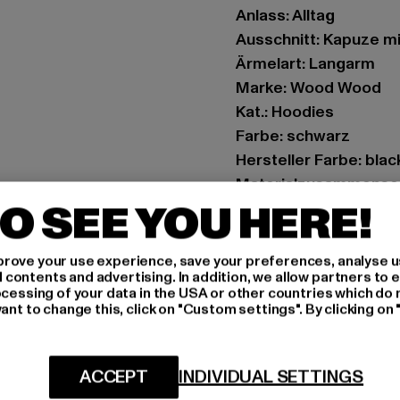
Anlass: Alltag
Ausschnitt: Kapuze m
Ärmelart: Langarm
Marke: Wood Wood
Kat.: Hoodies
Farbe: schwarz
Hersteller Farbe: blac
Materialzusammense
O SEE YOU HERE!
Art.Nr: 102756052424
Hersteller: DKC Ger
rove your use experience, save your preferences, analyse u
ontents and advertising. In addition, we allow partners to e
Derendorfer Alee 12 |
ocessing of your data in the USA or other countries which do 
ant to change this, click on "Custom settings". By clicking on 
GRÖSSE 
ACCEPT
INDIVIDUAL SETTINGS
PFLEGEHINWE