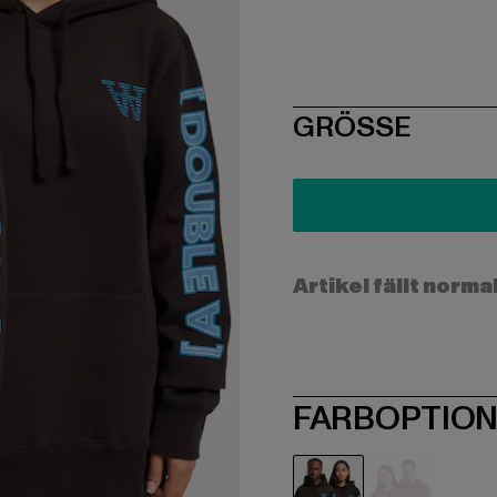
SIZE
GRÖSSE
Artikel fällt norma
FARBOPTIO