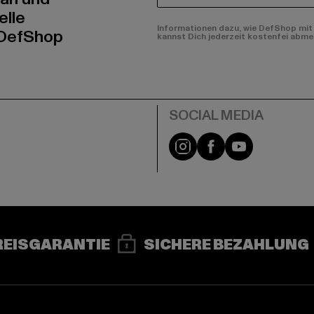
elle
Informationen dazu, wie DefShop mit 
 DefShop
kannst Dich jederzeit kostenfei abme
e
Instagram
Facebook
YouTube
REISGARANTIE
SICHERE BEZAHLUNG