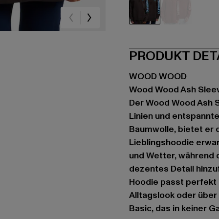
schwarz
rot
PRODUKT DET
WOOD WOOD
Wood Wood Ash Sleev
Der Wood Wood Ash Sl
Linien und entspannt
Baumwolle, bietet er 
Lieblingshoodie erwar
und Wetter, während d
dezentes Detail hinzuf
Hoodie passt perfekt
Alltagslook oder über 
Basic, das in keiner G