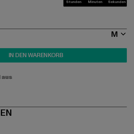
Stunden
Minuten
Sekunden
M
IN DEN WARENKORB
l aus
NEN