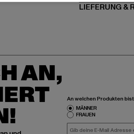
LIEFERUNG &
H AN,
IERT
An welchen Produkten bist
N!
MÄNNER
FRAUEN
E-MAIL
 an und