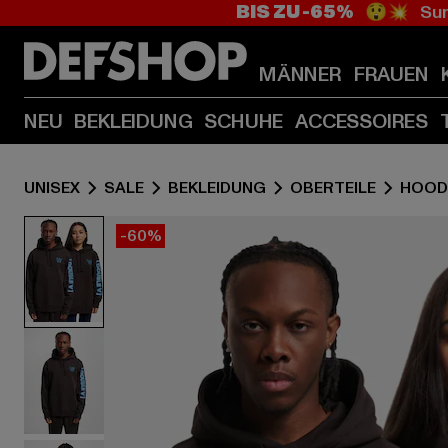
BIS ZU -65%
😲💥 Sum
MÄNNER
FRAUEN
NEU
BEKLEIDUNG
SCHUHE
ACCESSOIRES
UNISEX
SALE
BEKLEIDUNG
OBERTEILE
HOOD
-60%