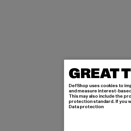
GREAT T
DefShop uses cookies to imp
and measure interest-based c
This may also include the pr
protection standard. If you w
Data protection